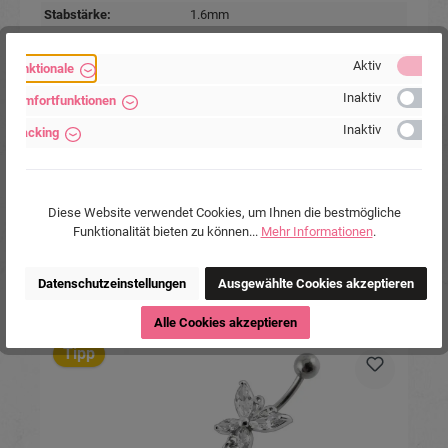
Stabstärke:
1.6mm
Stablänge:
10mm
Farben:
Kristallklar
, Silberfarbig
Aktiv
Funktionale
Marke:
Piercing-Store.com
Inaktiv
Komfortfunktionen
Hersteller:
Michael Jakob, Piercing-Store.com,
Inaktiv
Tracking
Wehrhainer Lindenstr. 28, 04936
Schlieben, Deutschland.
www.piercing-store.com
Diese Website verwendet Cookies, um Ihnen die bestmögliche
Funktionalität bieten zu können...
Mehr Informationen
.
Datenschutzeinstellungen
Ausgewählte Cookies akzeptieren
Produktgalerie überspringen
Ähnliche Produkte
Alle Cookies akzeptieren
Tipp