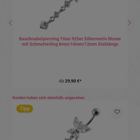
Bauchnabelpiercing Titan 925er Silbermotiv Blume
mit Schmetterling 8mm/10mm/12mm Stablänge
Ab
29,90 €*
Produktgalerie überspringen
Kunden haben sich ebenfalls angesehen
Tipp