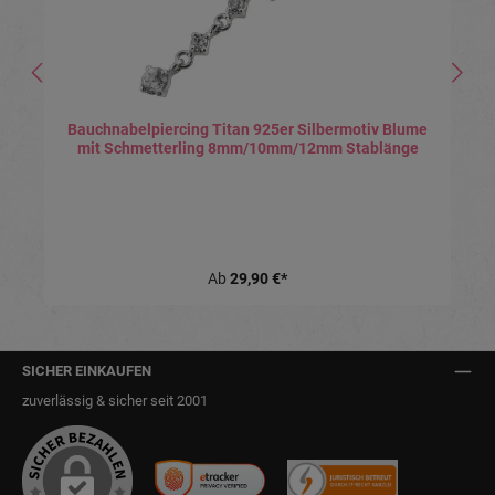
Bauchnabelpiercing Titan 925er Silbermotiv Blume
mit Schmetterling 8mm/10mm/12mm Stablänge
Ab
29,90 €*
SICHER EINKAUFEN
zuverlässig & sicher seit 2001