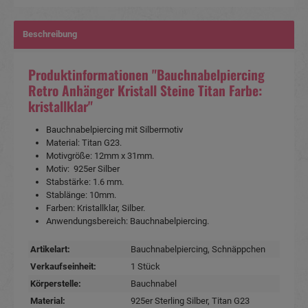
Beschreibung
Produktinformationen "Bauchnabelpiercing
Retro Anhänger Kristall Steine Titan Farbe:
kristallklar"
Bauchnabelpiercing mit Silbermotiv
Material: Titan G23.
Motivgröße: 12mm x 31mm.
Motiv: 925er Silber
Stabstärke: 1.6 mm.
Stablänge: 10mm.
Farben: Kristallklar, Silber.
Anwendungsbereich: Bauchnabelpiercing.
Artikelart:
Bauchnabelpiercing
, Schnäppchen
Verkaufseinheit:
1 Stück
Körperstelle:
Bauchnabel
Material:
925er Sterling Silber
, Titan G23