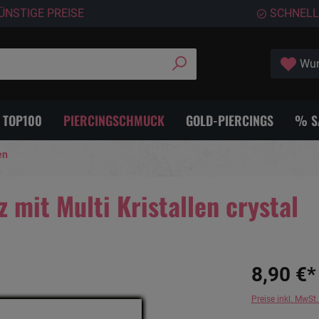
ÜNSTIGE PREISE
SCHNELL
Wun
- TOP100
PIERCINGSCHMUCK
GOLD-PIERCINGS
% S
en
mit Multi Kristallen crystal
8,90 €*
Preise inkl. MwSt