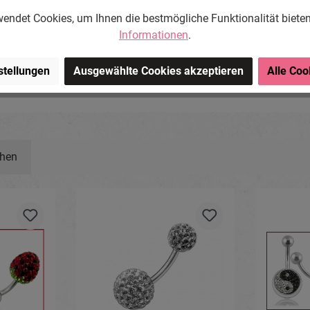
endet Cookies, um Ihnen die bestmögliche Funktionalität biete
Informationen
.
ng-Store.com, Wehrhainer
chlieben, Deutschland.
stellungen
Ausgewählte Cookies akzeptieren
Alle Coo
om
ehen