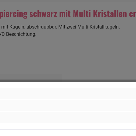
ercing schwarz mit Multi Kristallen cr
it Kugeln, abschraubbar. Mit zwei Multi Kristallkugeln.
PVD Beschichtung.