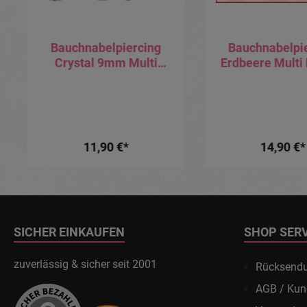
Bauchnabelpiercing
Bauchnabelpi
Crystal 9mm Multi
Erdbeere Multi 
Kristall Kugel Banane
Stahl Ban
11,90 €*
14,90 €*
SICHER EINKAUFEN
SHOP SER
zuverlässig & sicher seit 2001
Rücksend
AGB / Kun