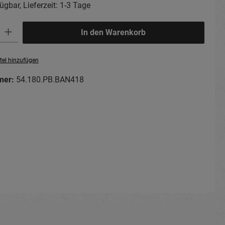
ügbar, Lieferzeit: 1-3 Tage
ib den gewünschten Wert ein oder benutze die Schaltflächen um die Anzahl zu erhö
In den Warenkorb
tel hinzufügen
mer:
54.180.PB.BAN418