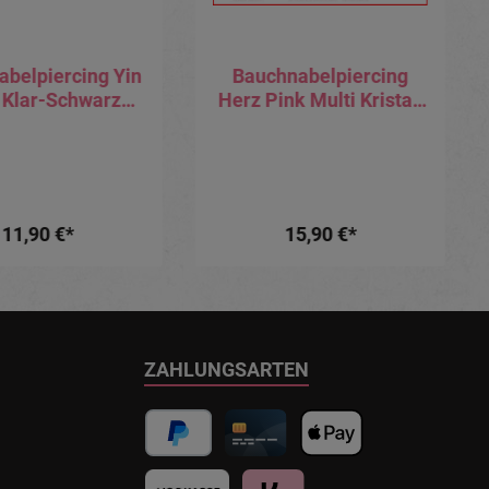
abelpiercing Yin
Bauchnabelpiercing
 Klar-Schwarz
Herz Pink Multi Kristall
lache Multi
Banane Stahl
istallkugel
11,90 €*
15,90 €*
ZAHLUNGSARTEN