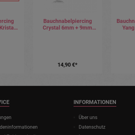
ercing
Bauchnabelpiercing
Bauchn
Kristall
Crystal 6mm + 9mm
Yang
ane
Multi Kristall Kugeln
f
Banane
Kr
14,90 €*
VICE
INFORMATIONEN
ungen
Über uns
deninformationen
Datenschutz