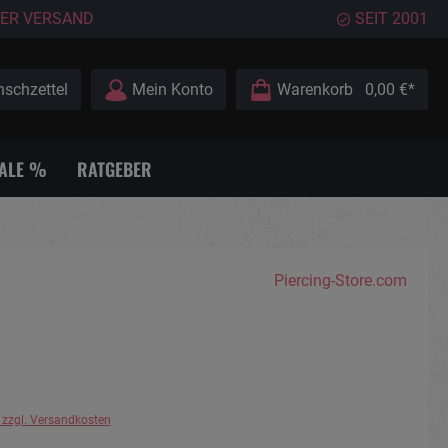
ER VERSAND
SEIT 2001
schzettel
Mein Konto
Warenkorb
0,00 €*
ALE %
RATGEBER
Piercing-Store.com
. zzgl. Versandkosten