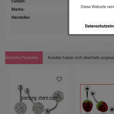
Farben:
Kristallklar
, Schwarz
Diese Website verw
Marke:
Piercing-Store.com
Hersteller:
Michael Jakob, Pierci
Lindenstr. 28, 04936 S
Datenschutzein
www.piercing-store.c
Ähnliche Produkte
Kunden haben sich ebenfalls anges
Produktgalerie überspringen