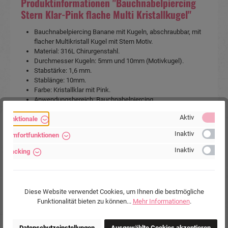
Produktinformationen "Bauchnabelpiercing
Stern Klar-Pink flache Multi Kristallkugel"
Bauchnabelpiercing Banane mit Kugeln, abschraubbar, mit
flacher Multikristall Kugel mit Stern Motiv.
Material: 316L Chirurgenstahl.
Durchmesser Kugeln: 5mm und 10mm (Motivkugel).
Stabstärke: 1,6 mm.
Stablänge: 10mm.
Farbe: Kristallklar mit Pink.
Anwendungsbereich: Bauchnabelpiercing.
Aktiv
Funktionale
Artikelart:
Bauchnabelpiercing
Verkaufseinheit:
1 Stück
Inaktiv
Komfortfunktionen
Körperstelle:
Bauchnabel
Inaktiv
Tracking
Material:
Chirurgenstahl 316L
Stabstärke:
1.6mm
Stablänge:
10mm
Diese Website verwendet Cookies, um Ihnen die bestmögliche
Farben:
Kristallklar
, Pink
, Silberfarbig
Funktionalität bieten zu können...
Mehr Informationen
.
Marke:
Piercing-Store.com
Hersteller:
Michael Jakob, Piercing-Store.com,
Datenschutzeinstellungen
Ausgewählte Cookies akzeptieren