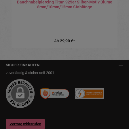
Bauchnabelpiercing Titan 925er Silber-Motiv Blume
8mm/10mm/12mm Stablänge
Ab
29,90 €*
SICHER EINKAUFEN
zuverlässig & sicher seit 2001
Vertrag widerrufen