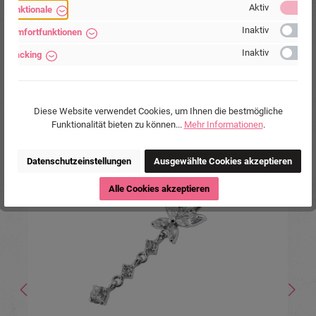
Hersteller:
Michael Jakob, Piercing-Store.com,
Aktiv
Funktionale
Wehrhainer Lindenstr. 28, 04936
Schlieben, Deutschland.
Inaktiv
Komfortfunktionen
www.piercing-store.com
Inaktiv
Tracking
Diese Website verwendet Cookies, um Ihnen die bestmögliche
Funktionalität bieten zu können...
Mehr Informationen
.
Produktgalerie überspringen
Ähnliche Produkte
Datenschutzeinstellungen
Ausgewählte Cookies akzeptieren
Tipp
Alle Cookies akzeptieren