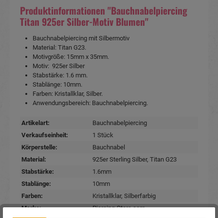
Produktinformationen "Bauchnabelpiercing
Titan 925er Silber-Motiv Blumen"
Bauchnabelpiercing mit Silbermotiv
Material: Titan G23.
Motivgröße: 15mm x 35mm.
Motiv: 925er Silber
Stabstärke: 1.6 mm.
Stablänge: 10mm.
Farben: Kristallklar, Silber.
Anwendungsbereich: Bauchnabelpiercing.
Artikelart:
Bauchnabelpiercing
Verkaufseinheit:
1 Stück
Körperstelle:
Bauchnabel
Material:
925er Sterling Silber
, Titan G23
Stabstärke:
1.6mm
Stablänge:
10mm
Farben:
Kristallklar
, Silberfarbig
Marke:
Piercing-Store.com