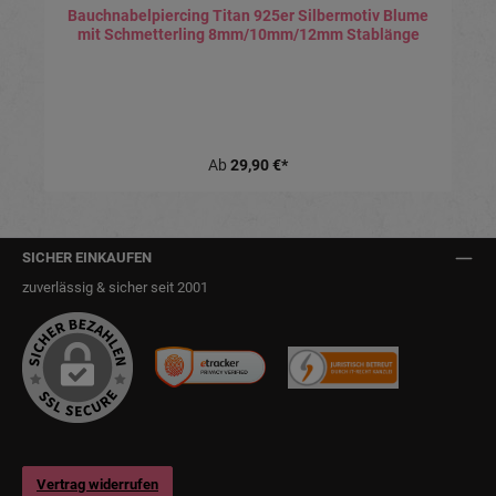
Bauchnabelpiercing Titan 925er Silbermotiv Blume
mit Schmetterling 8mm/10mm/12mm Stablänge
Ab
29,90 €*
SICHER EINKAUFEN
zuverlässig & sicher seit 2001
Vertrag widerrufen