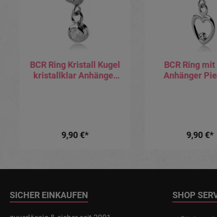
BCR Ring Kristall Kugel
BCR Ring mit
kristallklar Anhänger
Anhänger Pie
Piercing Klemmring
Klemmring 1.
1.2mm x 8mm
8mm
9,90 €*
9,90 €*
SICHER EINKAUFEN
SHOP SER