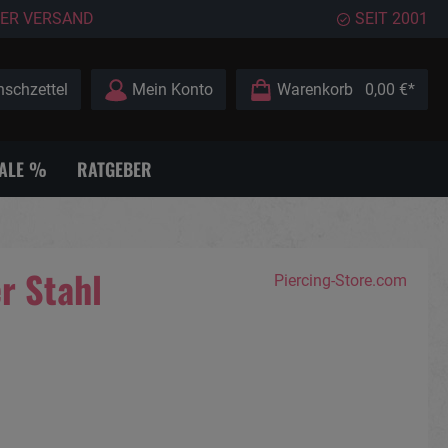
ER VERSAND
SEIT 2001
schzettel
Mein Konto
Warenkorb
0,00 €*
ALE %
RATGEBER
r Stahl
Piercing-Store.com