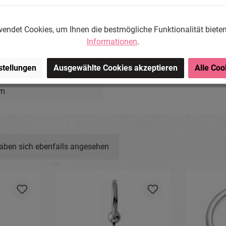
endet Cookies, um Ihnen die bestmögliche Funktionalität biete
Informationen
.
ng-Store.com, Wehrhainer
stellungen
Ausgewählte Cookies akzeptieren
Alle Coo
chlieben, Deutschland.
om
aben sich ebenfalls angesehen