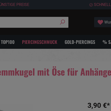
ÜNSTIGE PREISE
SCHNELL
Wun
- TOP100
PIERCINGSCHMUCK
GOLD-PIERCINGS
% S
mmkugel mit Öse für Anhänge
3,90 €*