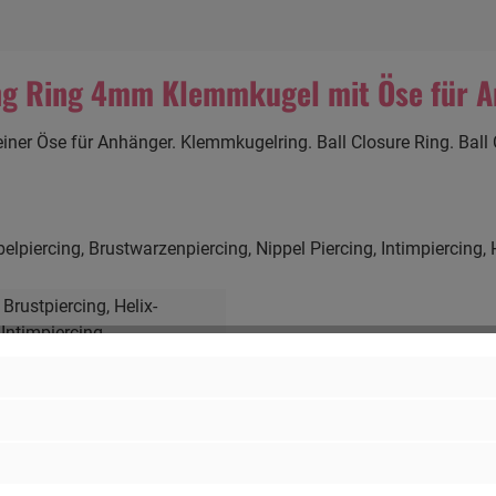
ng Ring 4mm Klemmkugel mit Öse für A
er Öse für Anhänger. Klemmkugelring. Ball Closure Ring. Ball 
ercing, Brustwarzenpiercing, Nippel Piercing, Intimpiercing, H
, Brustpiercing
, Helix-
, Intimpiercing
,
emmring
, Lippenpiercing
ze
, Intimbereich
, Lippe
, Ohr