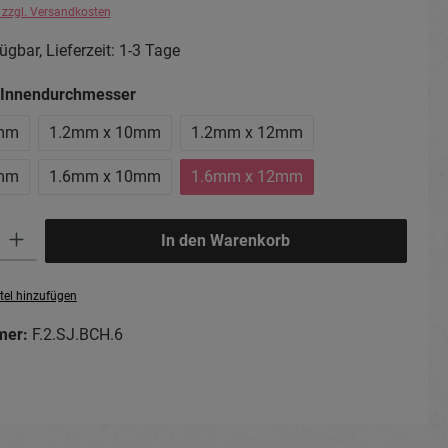
. zzgl. Versandkosten
ügbar, Lieferzeit: 1-3 Tage
auswählen
x Innendurchmesser
mm
1.2mm x 10mm
1.2mm x 12mm
mm
1.6mm x 10mm
1.6mm x 12mm
ib den gewünschten Wert ein oder benutze die Schaltflächen um die Anzahl zu erhö
In den Warenkorb
tel hinzufügen
mer:
F.2.SJ.BCH.6