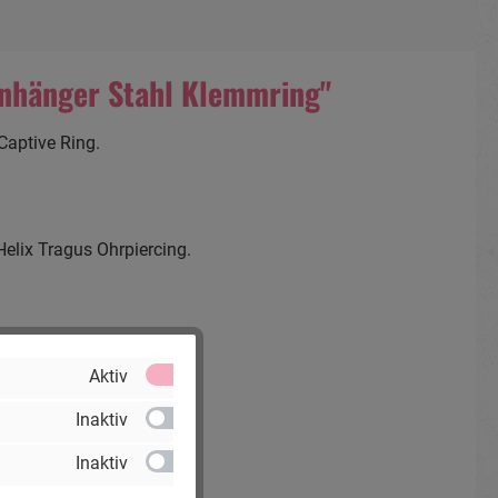
nhänger Stahl Klemmring"
Captive Ring.
elix Tragus Ohrpiercing.
Aktiv
Inaktiv
Inaktiv