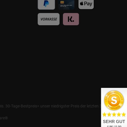
. 30-Tage-Bestpreis= unser niedrigster Preis der letzten 30 Tage
are®
SEHR GUT
4.96 / 5.00