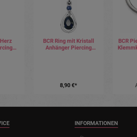
 Herz
BCR Ring mit Kristall
BCR Pi
rcing
Anhänger Piercing
Klemmku
2mm x
Klemmring 1,2 x 8 mm
Anh
K
8,90 €*
VICE
INFORMATIONEN