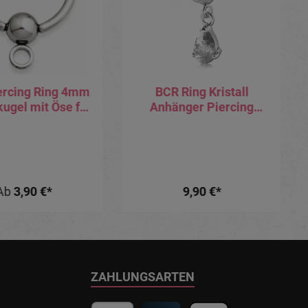
ercing Ring 4mm
BCR Ring Kristall
gel mit Öse für
Anhänger Piercing
änger Stahl
Klemmring 1.2mm x
lemmring
8mm
Ab
3,90 €*
9,90 €*
ZAHLUNGSARTEN