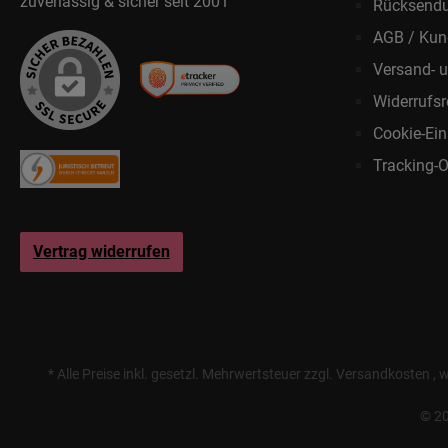
zuverlässig & sicher seit 2001
Rücksend
AGB / Kun
Versand- 
Widerrufsr
Cookie-Ein
Tracking-O
Vertrag widerrufen
* Alle Preise inkl. gesetzl. Mehrwertsteuer zzgl.
Versandkosten
, 
© 20