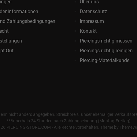
ungen
Über uns
deninformationen
Datenschutz
und Zahlungsbedingungen
Impressum
echt
Kontakt
stellungen
Piercings richtig messen
pt-Out
Piercings richtig reinigen
Piercing-Materialkunde
wenn nicht anders angegeben. Streichpreis=unser ehemaliger Verkaufspreis
***innerhalb 24 Stunden nach Zahlungseingang (Montag-Freitag)
26 PIERCING-STORE.COM - Alle Rechte vorbehalten. Theme by
ThemeW