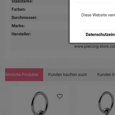
Stabstärke:
1.2mm
, 1.6mm
Farben:
Silberfarbig
Diese Website verw
Durchmesser:
8mm
, 10mm
, 12mm
Marke:
Piercing-Store.com
Hersteller:
Michael Jakob, Pierci
Datenschutzein
Lindenstr. 28, 04936 S
www.piercing-store.c
Ähnliche Produkte
Kunden kauften auch
Kunden h
Produktgalerie überspringen