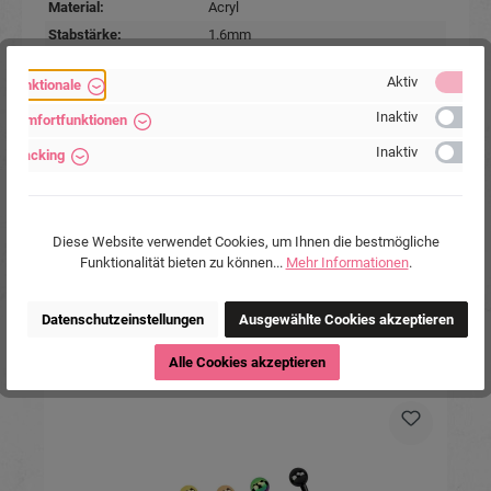
Material:
Acryl
Stabstärke:
1.6mm
Stablänge:
10mm
Aktiv
Funktionale
Farben:
Pink
, Schwarz
Inaktiv
Marke:
Piercing-Store.com
Komfortfunktionen
Hersteller:
Michael Jakob, Piercing-Store.com,
Inaktiv
Tracking
Wehrhainer Lindenstr. 28, 04936
Schlieben, Deutschland.
www.piercing-store.com
Diese Website verwendet Cookies, um Ihnen die bestmögliche
Funktionalität bieten zu können...
Mehr Informationen
.
Datenschutzeinstellungen
Ausgewählte Cookies akzeptieren
Alle Cookies akzeptieren
Produktgalerie überspringen
Ähnliche Produkte