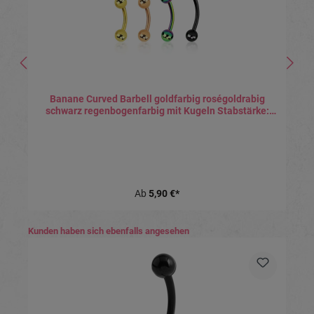
Banane Curved Barbell goldfarbig roségoldrabig
schwarz regenbogenfarbig mit Kugeln Stabstärke:
0.8mm
Ab
5,90 €*
Produktgalerie überspringen
Kunden haben sich ebenfalls angesehen