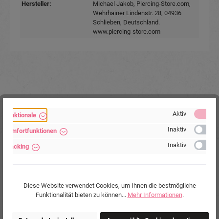
Hersteller:
Michael Jakob, Piercing-Store.com,
Wehrhainer Lindenstr. 28, 04936
Schlieben, Deutschland.
www.piercing-store.com
Produktgalerie überspringen
Ähnliche Produkte
Aktiv
Funktionale
Inaktiv
Komfortfunktionen
Inaktiv
Tracking
Diese Website verwendet Cookies, um Ihnen die bestmögliche
Funktionalität bieten zu können...
Mehr Informationen
.