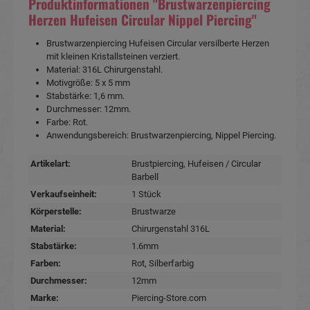
Produktinformationen "Brustwarzenpiercing
Herzen Hufeisen Circular Nippel Piercing"
Brustwarzenpiercing Hufeisen Circular versilberte Herzen
mit kleinen Kristallsteinen verziert.
Material: 316L Chirurgenstahl.
Motivgröße: 5 x 5 mm
Stabstärke: 1,6 mm.
Durchmesser: 12mm.
Farbe: Rot.
Anwendungsbereich: Brustwarzenpiercing, Nippel Piercing.
Artikelart:
Brustpiercing
, Hufeisen / Circular
Barbell
Verkaufseinheit:
1 Stück
Körperstelle:
Brustwarze
Material:
Chirurgenstahl 316L
Stabstärke:
1.6mm
Farben:
Rot
, Silberfarbig
Durchmesser:
12mm
Marke:
Piercing-Store.com