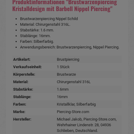
Produktinformationen "Brustwarzenpiercing
Kristalldesign mit Barbell Nippel Piercing"
Brustwarzenpiercing Nippel Schild
Material: Chirurgenstahl 316L.
Stabstärke: 1.6 mm.
Stablänge: 16mm.
Farben: Silberfarbig.
Anwendungsbereich: Brustwarzenpiercing, Nippel Piercing.
Artikelart:
Brustpiercing
Verkaufseinheit:
1 Stück
Körperstelle:
Brustwarze
Material:
Chirurgenstahl 316L
Stabstärke:
1.6mm
Stablänge:
16mm
Farben:
Kristallklar
, Silberfarbig
Marke:
Piercing-Store.com
Hersteller:
Michael Jakob, Piercing-Store.com,
Wehrhainer Lindenstr. 28, 04936
Schlieben, Deutschland.