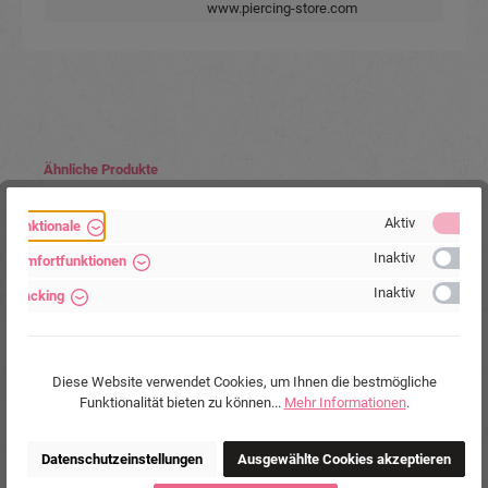
www.piercing-store.com
Produktgalerie überspringen
Ähnliche Produkte
Aktiv
Funktionale
Inaktiv
Komfortfunktionen
Inaktiv
Tracking
Diese Website verwendet Cookies, um Ihnen die bestmögliche
Funktionalität bieten zu können...
Mehr Informationen
.
Brustwarzenpiercing aus PMFK Motiv aus Silber
Datenschutzeinstellungen
Ausgewählte Cookies akzeptieren
Kristalle weiß Barbell Nippel Piercing Hantel