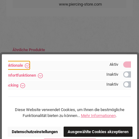
www.piercing-store.com
Produktgalerie überspringen
Ähnliche Produkte
Aktiv
Funktionale
Inaktiv
Komfortfunktionen
Inaktiv
Tracking
Diese Website verwendet Cookies, um Ihnen die bestmögliche
Funktionalität bieten zu können...
Mehr Informationen
.
Brustwarzenpiercing aus PMFK Motiv aus Silber
Datenschutzeinstellungen
Ausgewählte Cookies akzeptieren
Kristalle weiß Barbell Nippel Piercing Hantel