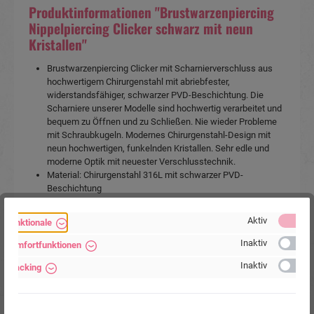
Produktinformationen "Brustwarzenpiercing
Nippelpiercing Clicker schwarz mit neun
Kristallen"
Brustwarzenpiercing Clicker mit Scharnierverschluss aus
hochwertigem Chirurgenstahl mit abriebfester,
widerstandsfähiger, schwarzer PVD-Beschichtung. Die
Scharniere unserer Modelle sind hochwertig verarbeitet und
bequem zu Öffnen und zu Schließen. Nie wieder Probleme
mit Schraubkugeln. Modernes Chirurgenstahl-Design mit
neun hochwertigen, funkelnden Kristallen. Sehr edle und
moderne Optik mit neuester Verschlusstechnik.
Material: Chirurgenstahl 316L mit schwarzer PVD-
Beschichtung
Motivgröße: 25 x 16 mm
Stabstärke: 1.6 mm.
Aktiv
Funktionale
Stablänge: 16mm.
Farbe: Kristallklar, Schwarz.
Inaktiv
Komfortfunktionen
Anwendungsbereich: Brustwarzenpiercing.
Inaktiv
Tracking
Artikelart:
Brustpiercing
, Schnäppchen
Verkaufseinheit:
1 Stück