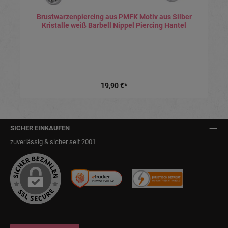
Brustwarzenpiercing aus PMFK Motiv aus Silber
Kristalle weiß Barbell Nippel Piercing Hantel
19,90 €*
SICHER EINKAUFEN
zuverlässig & sicher seit 2001