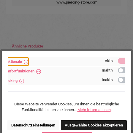
www.piercing-store.com
Produktgalerie überspringen
Ähnliche Produkte
Aktiv
Funktionale
Inaktiv
Komfortfunktionen
Inaktiv
Tracking
Diese Website verwendet Cookies, um Ihnen die bestmögliche
Funktionalität bieten zu können...
Mehr Informationen
.
Brustwarzenpiercing aus PMFK Motiv aus Silber
Datenschutzeinstellungen
Ausgewählte Cookies akzeptieren
Kristalle weiß Barbell Nippel Piercing Hantel