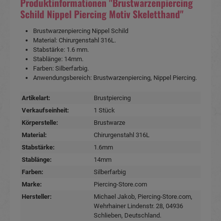
Produktinformationen "Brustwarzenpiercing
Schild Nippel Piercing Motiv Skeletthand"
Brustwarzenpiercing Nippel Schild
Material: Chirurgenstahl 316L.
Stabstärke: 1.6 mm.
Stablänge: 14mm.
Farben: Silberfarbig.
Anwendungsbereich: Brustwarzenpiercing, Nippel Piercing.
Artikelart:
Brustpiercing
Verkaufseinheit:
1 Stück
Körperstelle:
Brustwarze
Material:
Chirurgenstahl 316L
Stabstärke:
1.6mm
Stablänge:
14mm
Farben:
Silberfarbig
Marke:
Piercing-Store.com
Hersteller:
Michael Jakob, Piercing-Store.com,
Wehrhainer Lindenstr. 28, 04936
Schlieben, Deutschland.