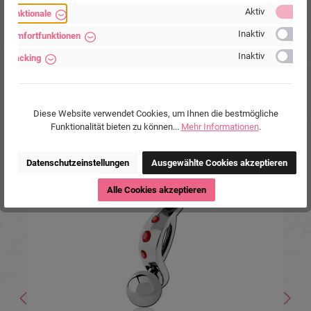
drei kleinen rosa Kristallen
Aktiv
Funktionale
Inaktiv
Komfortfunktionen
Inaktiv
Tracking
11,90 €*
Diese Website verwendet Cookies, um Ihnen die bestmögliche
Funktionalität bieten zu können...
Mehr Informationen
.
Produktgalerie überspringen
Ähnliche Produkte
Datenschutzeinstellungen
Ausgewählte Cookies akzeptieren
Alle Cookies akzeptieren