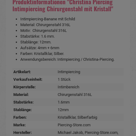
Produktinformationen "Christina Piercing
Intimpiercing Chirurgenstahl mit Kristall"
Intimpiercing-Banane mit Schild
Material: Chirurgenstahl 316L
Motiv: Chirurgenstahl 316L
Stabstärke: 1.6 mm.
Stablänge: 12mm.
Aufsätze: 4mm + 6mm
Farben: Kristallklar, Silber.
Anwendungsbereich: Intimpiercing / Christina-Piercing.
Artikelart:
Intimpiercing
Verkaufseinheit:
1 Stück
Körperstelle:
Intimbereich
Material:
Chirurgenstahl 316L
Stabstärke:
1.6mm
Stablänge:
12mm
Farben:
Kristallklar
, Silberfarbig
Marke:
Piercing-Store.com
Hersteller:
Michael Jakob, Piercing-Store.com,