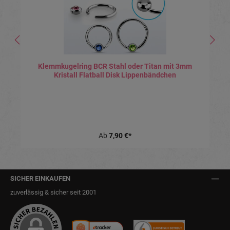
Klemmkugelring BCR Stahl oder Titan mit 3mm
Kristall Flatball Disk Lippenbändchen
Ab
7,90 €*
SICHER EINKAUFEN
zuverlässig & sicher seit 2001