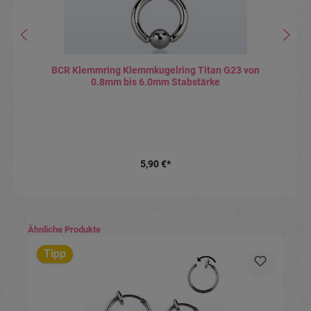
BCR Klemmring Klemmkugelring Titan G23 von
0.8mm bis 6.0mm Stabstärke
5,90 €*
Produktgalerie überspringen
Ähnliche Produkte
Tipp