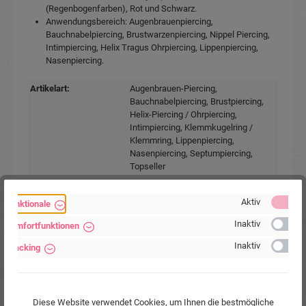
(Regenbogenfarben), Rot und Schwarz.
Anwendungsbereich: Augenbrauenpiercing,
Bauchnabelpiercing, Brustwarzenpiercing, Nippel Piercing,
Intimpiercing, Helix Tragus Ohrpiercing, Lippenpiercing,
Nasenpiercing.
Artikelart:
Augenbrauen-Piercing
,
Bauchnabelpiercing
, Brustpiercing
,
Helix-Piercing / Ohrpiercing
,
Intimpiercing
, Klemmkugelring /
Klemmring
, Lippenpiercing
,
Nasenpiercing
, Septumpiercing
,
Topseller
Verkaufseinheit:
1 Stück
Körperstelle:
Augenbraue
, Bauchnabel
,
Aktiv
Funktionale
Brustwarze
, Intimbereich
, Lippe
,
Inaktiv
Komfortfunktionen
Nase
, Ohr
Material:
Chirurgenstahl 316L
, Titan G23
Inaktiv
Tracking
Stabstärke:
0.8mm
, 1.0mm
, 1.2mm
, 1.6mm
Farben:
Aquamarin
, Dunkelblau
, Hellblau
,
Hellgrün
, Kristallklar
, Lila
,
Diese Website verwendet Cookies, um Ihnen die bestmögliche
Regenbogenfarbig
, Rot
, Schwarz
,