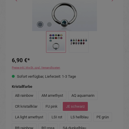
6,90 €*
Preise inkl. MwSt. zzgl. Versandkosten
Sofort verfügbar, Lieferzeit: 1-3 Tage
auswählen
Kristallfarbe
AB rainbow
AM amethyst
AQ aquamarin
CR kristallklar
FU pink
JE schwarz
LA light amethyst
LSI rot
LS hellblau
PE grün
RB rainbow
RO rosa
SA dunkelblau