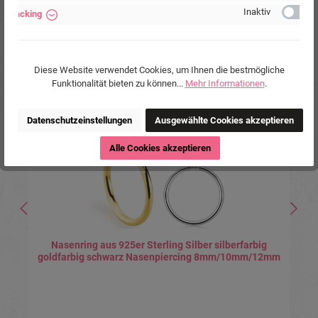
Inaktiv
Tracking
Produktgalerie überspringen
Ähnliche Produkte
Diese Website verwendet Cookies, um Ihnen die bestmögliche
Funktionalität bieten zu können...
Mehr Informationen
.
Tipp
Datenschutzeinstellungen
Ausgewählte Cookies akzeptieren
Alle Cookies akzeptieren
Nasenring aus 925er Sterling Silber silberfarbig
goldfarbig schwarz Nasenpiercing 8mm/10mm/12mm