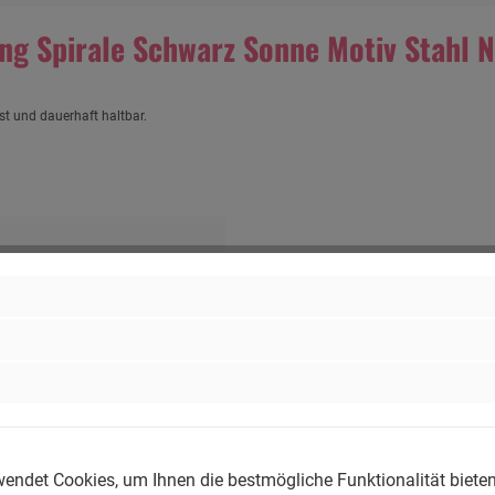
ng Spirale Schwarz Sonne Motiv Stahl 
st und dauerhaft haltbar.
endet Cookies, um Ihnen die bestmögliche Funktionalität biete
ng-Store.com, Wehrhainer