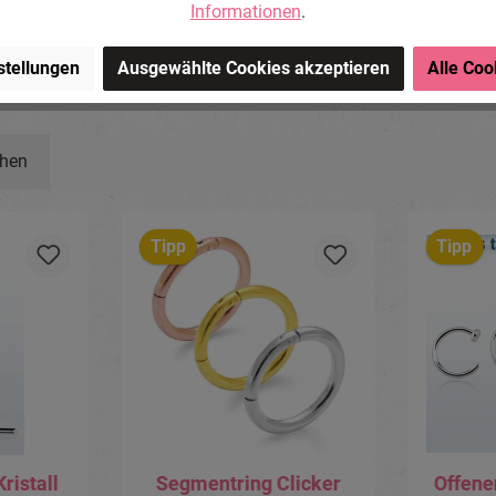
Informationen
.
chlieben, Deutschland.
om
stellungen
Ausgewählte Cookies akzeptieren
Alle Coo
ehen
Tipp
Tipp
ristall
Segmentring Clicker
Offene