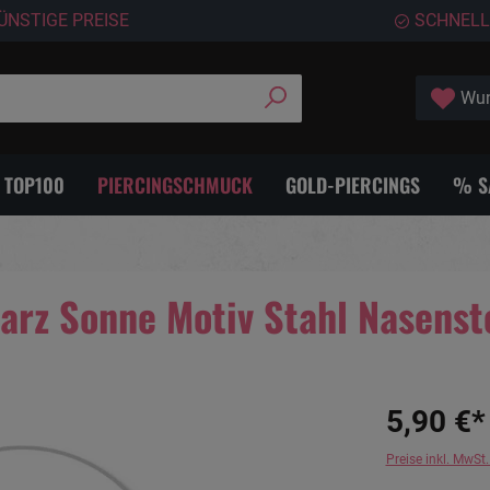
ÜNSTIGE PREISE
SCHNELL
Wun
- TOP100
PIERCINGSCHMUCK
GOLD-PIERCINGS
% S
arz Sonne Motiv Stahl Nasens
5,90 €*
Preise inkl. MwSt