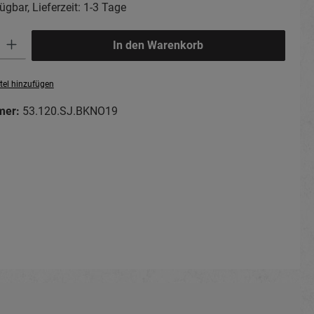
ügbar, Lieferzeit: 1-3 Tage
ib den gewünschten Wert ein oder benutze die Schaltflächen um die Anzahl zu erhö
In den Warenkorb
tel hinzufügen
mer:
53.120.SJ.BKNO19