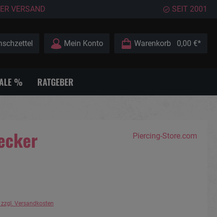
ER VERSAND
SEIT 2001
schzettel
Mein Konto
Warenkorb
0,00 €*
ALE %
RATGEBER
tecker
Piercing-Store.com
. zzgl. Versandkosten