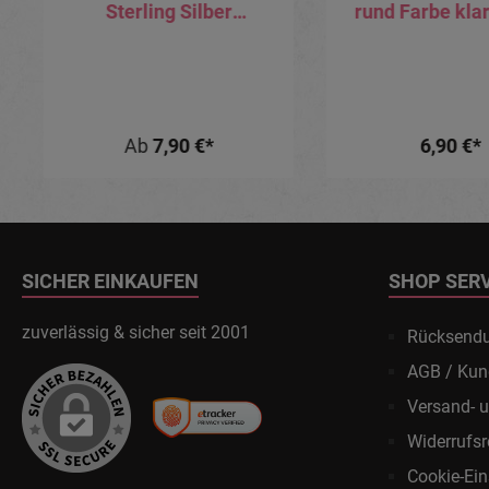
Sterling Silber
rund Farbe klar
silberfarbig goldfarbig
Nasenpiercing 
schwarz Nasenpiercing
8mm/10mm/12mm
Ab
7,90 €*
6,90 €*
SICHER EINKAUFEN
SHOP SER
zuverlässig & sicher seit 2001
Rücksend
AGB / Kun
Versand- 
Widerrufsr
Cookie-Ein