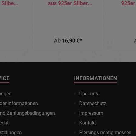
 Silber
aus 925er Silber
925er 
gebogen
silberfarbig goldfarbig
Nasen
roségoldfarbig
6mm
D
Ab
16,90 €*
VICE
INFORMATIONEN
ungen
Über uns
deninformationen
Datenschutz
und Zahlungsbedingungen
Impressum
echt
Kontakt
stellungen
Piercings richtig messen