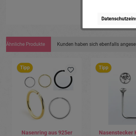
Lindenstr. 28, 04936 S
www.piercing-store.c
Datenschutzein
Ähnliche Produkte
Kunden haben sich ebenfalls anges
Produktgalerie überspringen
Tipp
Tipp
Nasenring aus 925er
Nasenstecker K