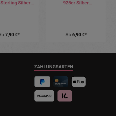
Sterling Silber
925er Silber
piercing 0.8mm
silberfarbig schwarz
Stärke in
goldfarbig
/8mm/10mm
roségoldfarbig 0.6mm
urchmesser
bis 1.2mm Stärke
Ab
7,90 €*
Ab
6,90 €*
ZAHLUNGSARTEN