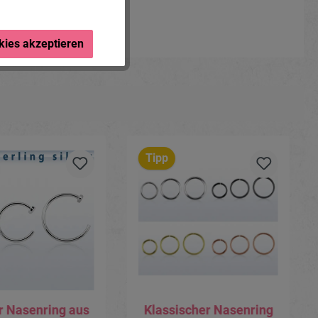
kies akzeptieren
Tipp
r Nasenring aus
Klassischer Nasenring