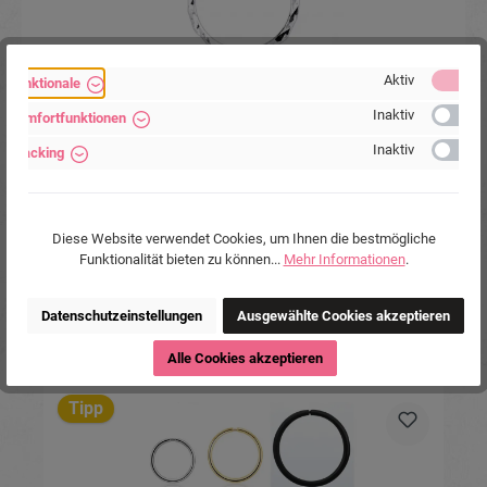
Aktiv
Funktionale
Inaktiv
Komfortfunktionen
k
Nasenring 925er Silber Lasercut Nasenpiercing 0,8
mm x 8mm
Inaktiv
Tracking
Diese Website verwendet Cookies, um Ihnen die bestmögliche
Funktionalität bieten zu können...
Mehr Informationen
.
8,90 €*
Datenschutzeinstellungen
Ausgewählte Cookies akzeptieren
Alle Cookies akzeptieren
Produktgalerie überspringen
Ähnliche Produkte
Tipp