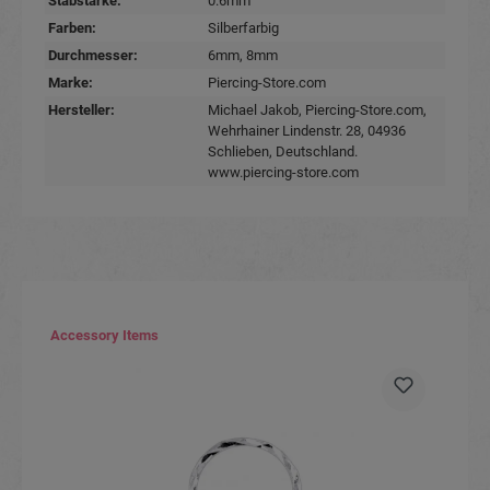
Stabstärke:
0.6mm
Farben:
Silberfarbig
Durchmesser:
6mm
, 8mm
Marke:
Piercing-Store.com
Hersteller:
Michael Jakob, Piercing-Store.com,
Wehrhainer Lindenstr. 28, 04936
Schlieben, Deutschland.
www.piercing-store.com
Produktgalerie überspringen
Accessory Items