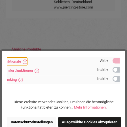
Schlieben, Deutschland.
www.piercing-store.com
Produktgalerie überspringen
Ähnliche Produkte
Tipp
Aktiv
Funktionale
Inaktiv
Komfortfunktionen
Inaktiv
Tracking
Diese Website verwendet Cookies, um Ihnen die bestmögliche
Funktionalität bieten zu können...
Mehr Informationen
.
Nasenring aus 925er Sterling Silber silberfarbig
Datenschutzeinstellungen
Ausgewählte Cookies akzeptieren
goldfarbig schwarz Nasenpiercing 8mm/10mm/12mm