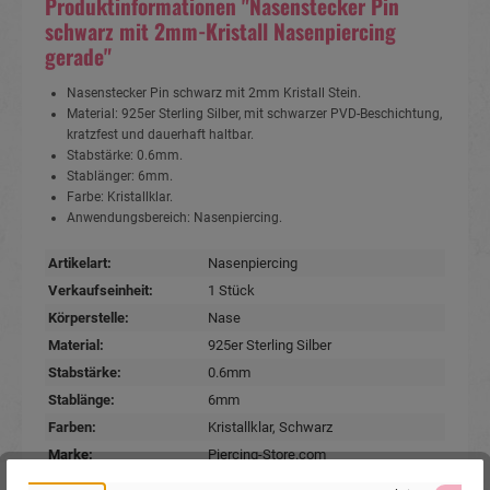
Produktinformationen "Nasenstecker Pin
schwarz mit 2mm-Kristall Nasenpiercing
gerade"
Nasenstecker Pin schwarz mit 2mm Kristall Stein.
Material: 925er Sterling Silber, mit schwarzer PVD-Beschichtung,
kratzfest und dauerhaft haltbar.
Stabstärke: 0.6mm.
Stablänger: 6mm.
Farbe: Kristallklar.
Anwendungsbereich: Nasenpiercing.
Artikelart:
Nasenpiercing
Verkaufseinheit:
1 Stück
Körperstelle:
Nase
Material:
925er Sterling Silber
Stabstärke:
0.6mm
Stablänge:
6mm
Farben:
Kristallklar
, Schwarz
Marke:
Piercing-Store.com
Hersteller:
Michael Jakob, Piercing-Store.com,