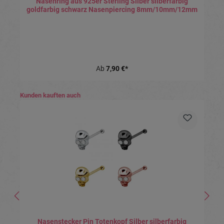
Nasenring aus 925er Sterling Silber silberfarbig
goldfarbig schwarz Nasenpiercing 8mm/10mm/12mm
Ab
7,90 €*
Produktgalerie überspringen
Kunden kauften auch
Nasenstecker Pin Totenkopf Silber silberfarbig