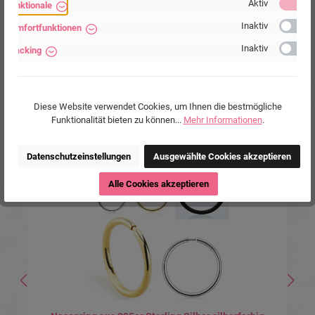
Aktiv
Funktionale
Wehrhainer Lindenstr. 28, 04936
Schlieben, Deutschland.
Inaktiv
Komfortfunktionen
www.piercing-store.com
Inaktiv
Tracking
Diese Website verwendet Cookies, um Ihnen die bestmögliche
Funktionalität bieten zu können...
Mehr Informationen
.
Produktgalerie überspringen
Ähnliche Produkte
Datenschutzeinstellungen
Ausgewählte Cookies akzeptieren
Tipp
Alle Cookies akzeptieren