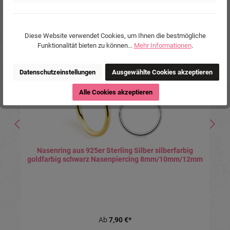
Produktgalerie überspringen
Ähnliche Produkte
Diese Website verwendet Cookies, um Ihnen die bestmögliche
Tipp
Funktionalität bieten zu können...
Mehr Informationen
.
Datenschutzeinstellungen
Ausgewählte Cookies akzeptieren
Alle Cookies akzeptieren
Nasenring aus 925er Sterling Silber silberfarbig
goldfarbig schwarz Nasenpiercing 8mm/10mm/12mm
Ab
7,90 €*