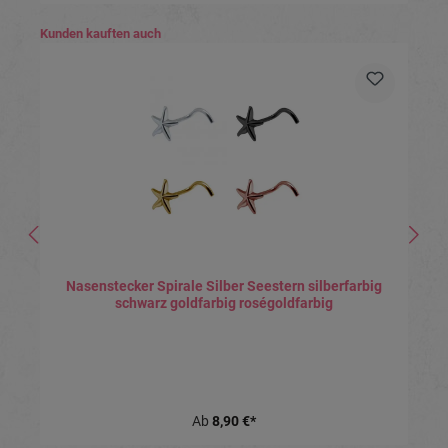
Produktgalerie überspringen
Kunden kauften auch
Nasenstecker Spirale Silber Seestern silberfarbig
schwarz goldfarbig roségoldfarbig
Ab
8,90 €*