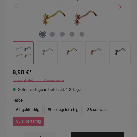
8,90 €*
Preise inkl. MwSt. zzgl. Versandkosten
Sofort verfügbar, Lieferzeit: 1-3 Tage
auswählen
Farbe
GL goldfarbig
RL rosegoldfarbig
SB schwarz
SL silberfarbig
Produkt Anzahl: Gib den gewünschten Wert ein oder benutze die Schaltflächen um die Anzahl