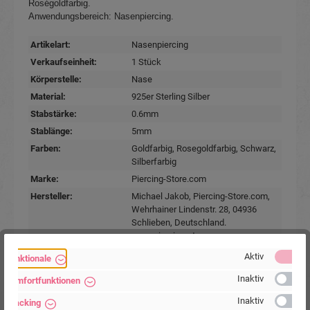
Roségoldfarbig.
Anwendungsbereich: Nasenpiercing.
Artikelart:
Nasenpiercing
Verkaufseinheit:
1 Stück
Körperstelle:
Nase
Material:
925er Sterling Silber
Stabstärke:
0.6mm
Stablänge:
5mm
Farben:
Goldfarbig
, Rosegoldfarbig
, Schwarz
,
Silberfarbig
Marke:
Piercing-Store.com
Hersteller:
Michael Jakob, Piercing-Store.com,
Wehrhainer Lindenstr. 28, 04936
Schlieben, Deutschland.
www.piercing-store.com
Aktiv
Funktionale
Inaktiv
Komfortfunktionen
Inaktiv
Tracking