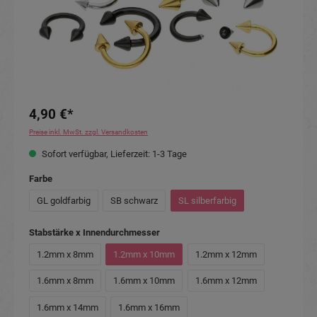
4,90 €*
Preise inkl. MwSt. zzgl. Versandkosten
Sofort verfügbar, Lieferzeit: 1-3 Tage
auswählen
Farbe
GL goldfarbig
SB schwarz
SL silberfarbig
auswählen
Stabstärke x Innendurchmesser
1.2mm x 8mm
1.2mm x 10mm
1.2mm x 12mm
1.6mm x 8mm
1.6mm x 10mm
1.6mm x 12mm
1.6mm x 14mm
1.6mm x 16mm