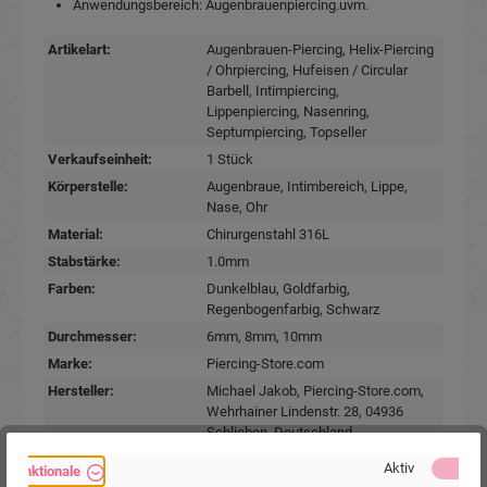
Anwendungsbereich: Augenbrauenpiercing.uvm.
Artikelart:
Augenbrauen-Piercing
, Helix-Piercing
/ Ohrpiercing
, Hufeisen / Circular
Barbell
, Intimpiercing
,
Lippenpiercing
, Nasenring
,
Septumpiercing
, Topseller
Verkaufseinheit:
1 Stück
Körperstelle:
Augenbraue
, Intimbereich
, Lippe
,
Nase
, Ohr
Material:
Chirurgenstahl 316L
Stabstärke:
1.0mm
Farben:
Dunkelblau
, Goldfarbig
,
Regenbogenfarbig
, Schwarz
Durchmesser:
6mm
, 8mm
, 10mm
Marke:
Piercing-Store.com
Hersteller:
Michael Jakob, Piercing-Store.com,
Wehrhainer Lindenstr. 28, 04936
Schlieben, Deutschland.
www.piercing-store.com
Aktiv
Funktionale