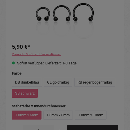
5,90 €*
Preise inkl. MwSt. zzgl. Versandkosten
Sofort verfügbar, Lieferzeit: 1-3 Tage
auswählen
Farbe
DB dunkelblau
GL goldfarbig
RB regenbogenfarbig
SB schwarz
auswählen
Stabstärke x Innendurchmesser
1.0mm x 6mm
1.0mm x 8mm
1.0mm x 10mm
Produkt Anzahl: Gib den gewünschten Wert ein oder benutze die Schaltflächen um die Anzahl