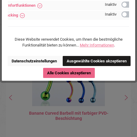
Inaktiv
Komfortfunktionen
Inaktiv
Tracking
Produktgalerie überspringen
Accessory Items
Diese Website verwendet Cookies, um Ihnen die bestmögliche
Funktionalität bieten zu können...
Mehr Informationen
.
Datenschutzeinstellungen
Ausgewählte Cookies akzeptieren
Alle Cookies akzeptieren
Banane Curved Barbell mit farbiger PVD-
Beschichtung