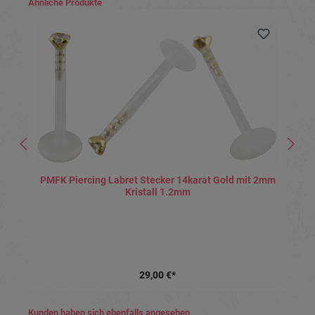
Produktgalerie überspringen
Ähnliche Produkte
PMFK Piercing Labret Stecker 14karat Gold mit 2mm
Kristall 1.2mm
29,00 €*
Produktgalerie überspringen
Kunden haben sich ebenfalls angesehen