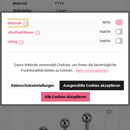
Material:
PTFE
Stabstärke:
1.2mm
Stablänge:
10mm
Aktiv
Funktionale
Farben:
Rot
, Silberfarbig
, Transparent
Inaktiv
Komfortfunktionen
Marke:
Piercing-Store.com
Hersteller:
Michael Jakob, Piercing-Store.com,
Inaktiv
Tracking
Wehrhainer Lindenstr. 28, 04936
Schlieben, Deutschland.
www.piercing-store.com
Diese Website verwendet Cookies, um Ihnen die bestmögliche
Funktionalität bieten zu können...
Mehr Informationen
.
Datenschutzeinstellungen
Ausgewählte Cookies akzeptieren
Alle Cookies akzeptieren
Produktgalerie überspringen
Ähnliche Produkte