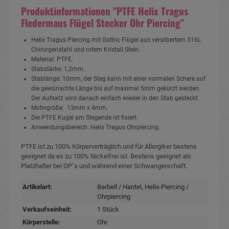
Produktinformationen "PTFE Helix Tragus
Fledermaus Flügel Stecker Ohr Piercing"
Helix Tragus Piercing mit Gothic Flügel aus versilbertem 316L
Chirurgenstahl und rotem Kristall Stein.
Material: PTFE.
Stabstärke: 1,2mm.
Stablänge: 10mm, der Steg kann mit einer normalen Schere auf
die gewünschte Länge bis auf maximal 5mm gekürzt werden.
Der Aufsatz wird danach einfach wieder in den Stab gesteckt.
Motivgröße: 13mm x 4mm.
Die PTFE Kugel am Stegende ist fixiert.
Anwendungsbereich: Helix Tragus Ohrpiercing.
PTFE ist zu 100% Körperverträglich und für Allergiker bestens
geeignet da es zu 100% Nickelfrei ist. Bestens geeignet als
Platzhalter bei OP´s und während einer Schwangerschaft.
Artikelart:
Barbell / Hantel
, Helix-Piercing /
Ohrpiercing
Verkaufseinheit:
1 Stück
Körperstelle:
Ohr