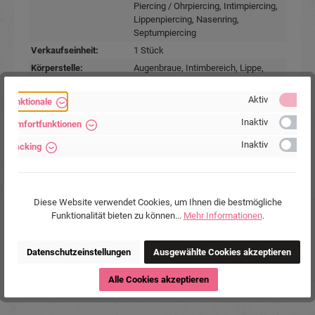
Piercing / Ohrpiercing
, Intimpiercing
,
Lippenpiercing
, Nasenring
,
Septumpiercing
Verkaufseinheit:
1 Stück
Körperstelle:
Augenbraue
, Intimbereich
, Lippe
,
Nase
, Ohr
Material:
Gelbgold 18Karat (750er)
, Gold
Aktiv
Funktionale
Stabstärke:
1.2mm
Inaktiv
Komfortfunktionen
Farben:
Goldfarbig
Inaktiv
Tracking
Durchmesser:
7mm
Marke:
Piercing-Store.com
Hersteller:
Michael Jakob, Piercing-Store.com,
Wehrhainer Lindenstr. 28, 04936
Diese Website verwendet Cookies, um Ihnen die bestmögliche
Schlieben, Deutschland.
Funktionalität bieten zu können...
Mehr Informationen
.
www.piercing-store.com
Datenschutzeinstellungen
Ausgewählte Cookies akzeptieren
Alle Cookies akzeptieren