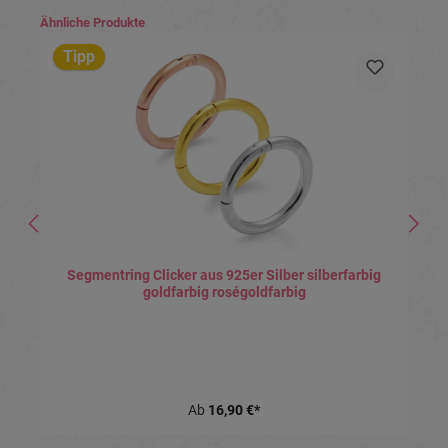
Produktgalerie überspringen
Ähnliche Produkte
Tipp
Segmentring Clicker aus 925er Silber silberfarbig
goldfarbig roségoldfarbig
Ab
16,90 €*