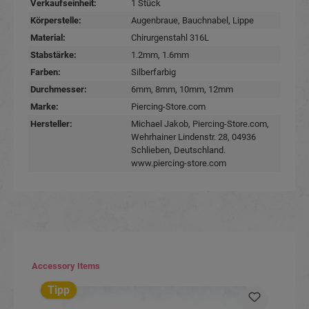
Verkaufseinheit:
1 Stück
Körperstelle:
Augenbraue
, Bauchnabel
, Lippe
Material:
Chirurgenstahl 316L
Stabstärke:
1.2mm
, 1.6mm
Farben:
Silberfarbig
Durchmesser:
6mm
, 8mm
, 10mm
, 12mm
Marke:
Piercing-Store.com
Hersteller:
Michael Jakob, Piercing-Store.com,
Wehrhainer Lindenstr. 28, 04936
Schlieben, Deutschland.
www.piercing-store.com
Produktgalerie überspringen
Accessory Items
Tipp