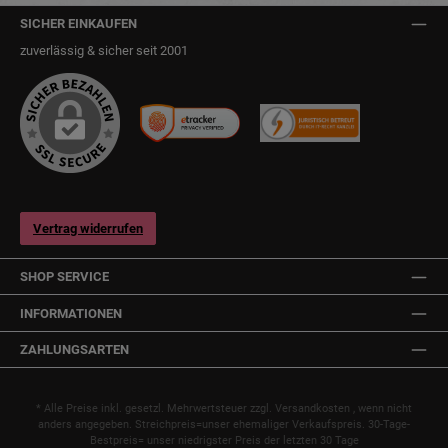
SICHER EINKAUFEN
zuverlässig & sicher seit 2001
Vertrag widerrufen
SHOP SERVICE
INFORMATIONEN
ZAHLUNGSARTEN
* Alle Preise inkl. gesetzl. Mehrwertsteuer zzgl.
Versandkosten
, wenn nicht
anders angegeben. Streichpreis=unser ehemaliger Verkaufspreis. 30-Tage-
Bestpreis= unser niedrigster Preis der letzten 30 Tage