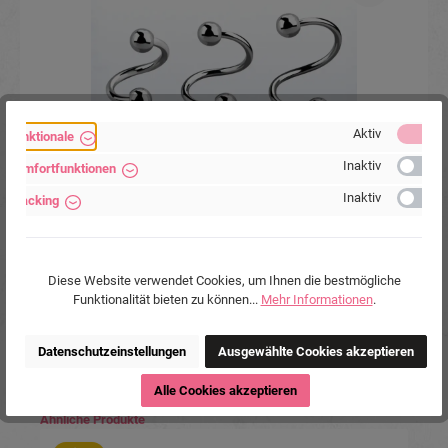
Aktiv
Funktionale
Inaktiv
Komfortfunktionen
t
Spirale Twister Chirurgenstahl mit Kugeln 0.8mm
Inaktiv
Tracking
bis 1.6mm Stabstärke
Diese Website verwendet Cookies, um Ihnen die bestmögliche
Funktionalität bieten zu können...
Mehr Informationen
.
5,90 €*
Datenschutzeinstellungen
Ausgewählte Cookies akzeptieren
Alle Cookies akzeptieren
Produktgalerie überspringen
Ähnliche Produkte