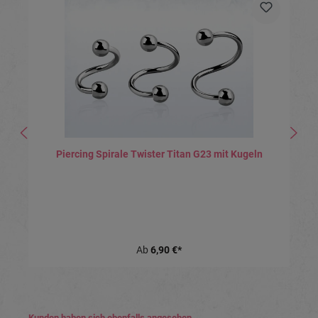
Piercing Spirale Twister Titan G23 mit Kugeln
Ab
6,90 €*
Produktgalerie überspringen
Kunden haben sich ebenfalls angesehen