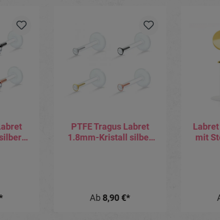
Labret
PTFE Tragus Labret
Labret
silber
1.8mm-Kristall silber
mit S
arbig
schwarz goldfarbig
big
roségoldfarbig
Goldp
*
Ab
8,90 €*