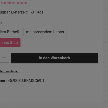
. zzgl. Versandkosten
ügbar, Lieferzeit: 1-3 Tage
auswählen
n
dem Barbell
mit passendem Labret
 ohne Stab
ib den gewünschten Wert ein oder benutze die Schaltflächen um die Anzahl zu erhö
In den Warenkorb
tel hinzufügen
mer:
45.98.SJ.BKMSC69.1