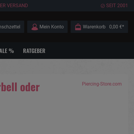
ER VERSAND
SEIT 2001
schzettel
Mein Konto
Warenkorb
0,00 €*
ALE %
RATGEBER
bell oder
Piercing-Store.com