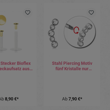
 Stecker Bioflex
Stahl Piercing Motiv
teckaufsatz aus
fünf Kristalle nur
Silber mit
Aufsatz oder mit Barbell
latierung 2mm-
oder Labret (wählbar)
Disc
Ab
8,90 €*
Ab
7,90 €*