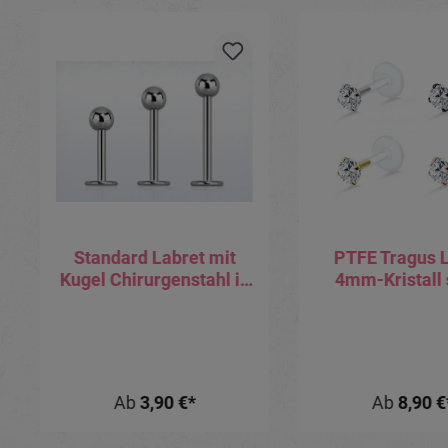
Produktgalerie überspringen
Standard Labret mit
PTFE Tragus 
Kugel Chirurgenstahl in
4mm-Kristall 
0.8mm Stabstärke
schwarz goldf
roségoldfar
Ab
3,90 €*
Ab
8,90 €