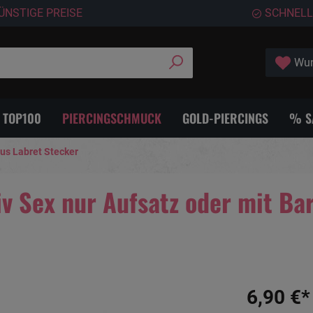
ÜNSTIGE PREISE
SCHNELL
Wun
- TOP100
PIERCINGSCHMUCK
GOLD-PIERCINGS
% S
us Labret Stecker
v Sex nur Aufsatz oder mit Bar
6,90 €*