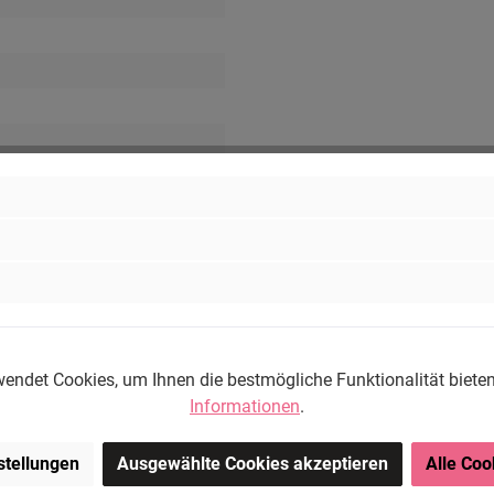
ng-Store.com, Wehrhainer
chlieben, Deutschland.
om
endet Cookies, um Ihnen die bestmögliche Funktionalität biete
Informationen
.
stellungen
Ausgewählte Cookies akzeptieren
Alle Coo