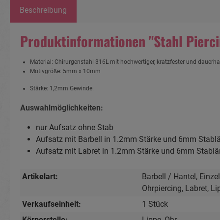
Beschreibung
Produktinformationen "Stahl Pierci
Material: Chirurgenstahl 316L
mit hochwertiger, kratzfester und dauerh
Motivgröße: 5mm x 10mm
Stärke: 1,2mm Gewinde.
Auswahlmöglichkeiten:
nur Aufsatz ohne Stab
Aufsatz mit Barbell in 1.2mm Stärke und 6mm Stabl
Aufsatz mit Labret in 1.2mm Stärke und 6mm Stablä
Artikelart:
Barbell / Hantel
, Einzel
Ohrpiercing
, Labret
, L
Verkaufseinheit:
1 Stück
Körperstelle:
Lippe
, Ohr