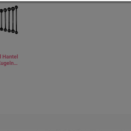
l Hantel
Kugeln
m Stahl