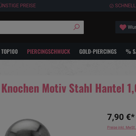
ÜNSTIGE PREISE
SCHNELL
Wun
- TOP100
PIERCINGSCHMUCK
GOLD-PIERCINGS
% S
 Knochen Motiv Stahl Hantel 
7,90 €*
Preise inkl. MwSt