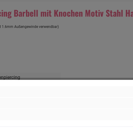
ing Barbell mit Knochen Motiv Stahl H
 mit 1.6mm Außengewinde verwendbar)
enpiercing