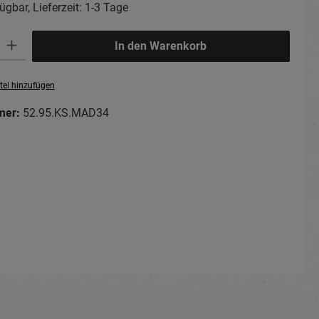
ügbar, Lieferzeit: 1-3 Tage
ib den gewünschten Wert ein oder benutze die Schaltflächen um die Anzahl zu erhö
In den Warenkorb
tel hinzufügen
mer:
52.95.KS.MAD34