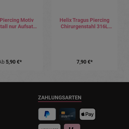
 Piercing Motiv
Helix Tragus Piercing
tall nur Aufsatz
Chirurgenstahl 316L
it Barbell oder
Barbell mit Anhänger
ret (wählbar)
Motiv Schmetterling
Ab
5,90 €*
7,90 €*
ZAHLUNGSARTEN