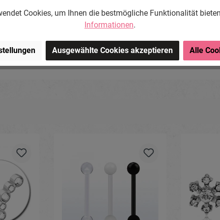
endet Cookies, um Ihnen die bestmögliche Funktionalität biete
Informationen
.
ng-Store.com, Wehrhainer
chlieben, Deutschland.
stellungen
Ausgewählte Cookies akzeptieren
Alle Coo
om