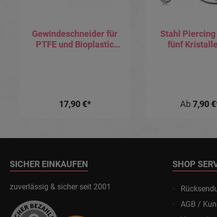
Gewindeschneider für
Stahl Piercing
PTFE und Bioplastic
fünf Kristall
uvm.
Aufsatz oder mit
oder Labret (w
17,90 €*
Ab
7,90 €
SICHER EINKAUFEN
SHOP SER
zuverlässig & sicher seit 2001
Rücksend
AGB / Kun