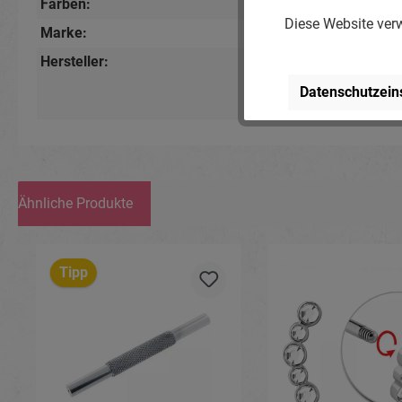
Farben:
Silberfarbig
Diese Website verw
Marke:
Piercing-Store.com
Hersteller:
Michael Jakob, Pierci
Lindenstr. 28, 04936 S
Datenschutzein
www.piercing-store.c
Ähnliche Produkte
Produktgalerie überspringen
Tipp