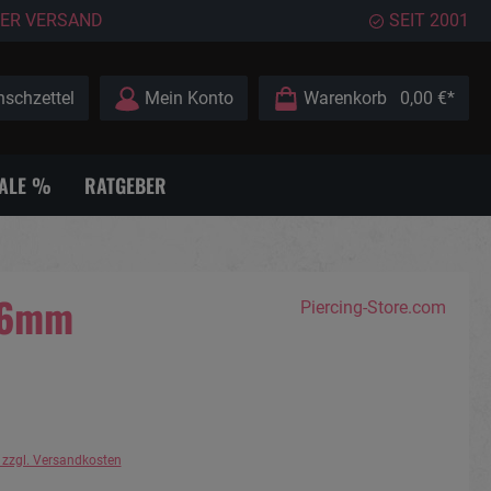
ER VERSAND
SEIT 2001
schzettel
Mein Konto
Warenkorb
0,00 €*
ALE %
RATGEBER
1,6mm
Piercing-Store.com
. zzgl. Versandkosten