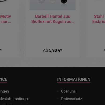
 Motiv
Barbell Hantel aus
Stahl
e nur
Bioflex mit Kugeln aus
Eiskris
 Barbell
Acryl schwarz weiss
oder m
ählbar)
transparent
Lab
*
Ab
5,90 €*
VICE
INFORMATIONEN
ungen
Über uns
deninformationen
Datenschutz