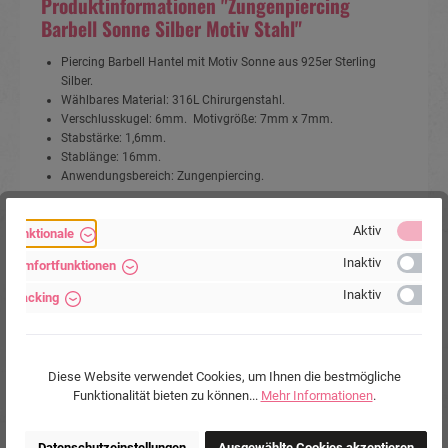
Produktinformationen "Zungenpiercing
Barbell Sonne Silber Motiv Stahl"
Piercing Barbell Hantel mit Motiv Sonne aus 925er Sterling
Silber.
Wählbares Material: 316L Chirurgenstahl.
Verschlusskugel: 6mm. Motivgröße: 7mm x 7mm.
Stabstärke: 1,6mm.
Stablänge:
16mm
.
Anwendungsbereich: Zungenpiercing.
Artikelart:
Barbell / Hantel
, Zungenpiercing
Aktiv
Funktionale
Verkaufseinheit:
1 Stück
Inaktiv
Komfortfunktionen
Körperstelle:
Zunge
Material:
925er Sterling Silber
, Chirurgenstahl
Inaktiv
Tracking
316L
Stabstärke:
1.6mm
Stablänge:
16mm
Diese Website verwendet Cookies, um Ihnen die bestmögliche
Farben:
Silberfarbig
Funktionalität bieten zu können...
Mehr Informationen
.
Marke:
Piercing-Store.com
Hersteller:
Michael Jakob, Piercing-Store.com,
Datenschutzeinstellungen
Ausgewählte Cookies akzeptieren