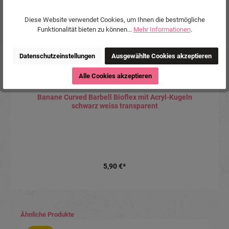
Diese Website verwendet Cookies, um Ihnen die bestmögliche
Funktionalität bieten zu können...
Mehr Informationen
.
Datenschutzeinstellungen
Ausgewählte Cookies akzeptieren
Alle Cookies akzeptieren
Banane Curved Barbell Bioflex mit Acryl-Kugeln
schwarz weiss transparent
5,90 €*
Produktgalerie überspringen
Ähnliche Produkte