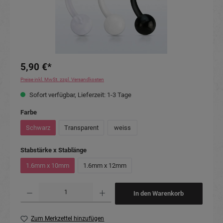
5,90 €*
Preise inkl. MwSt. zzgl. Versandkosten
Sofort verfügbar, Lieferzeit: 1-3 Tage
auswählen
Farbe
Schwarz
Transparent
weiss
auswählen
Stabstärke x Stablänge
1.6mm x 10mm
1.6mm x 12mm
Produkt Anzahl: Gib den gewünschten Wert ein oder benutze die Schaltflächen um die Anzahl
In den Warenkorb
Zum Merkzettel hinzufügen