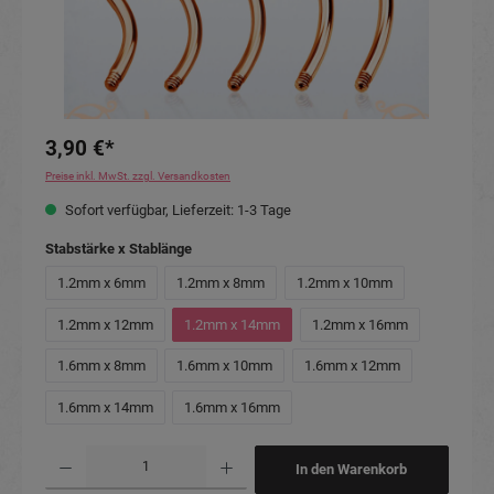
3,90 €*
Preise inkl. MwSt. zzgl. Versandkosten
Sofort verfügbar, Lieferzeit: 1-3 Tage
auswählen
Stabstärke x Stablänge
1.2mm x 6mm
1.2mm x 8mm
1.2mm x 10mm
1.2mm x 12mm
1.2mm x 14mm
1.2mm x 16mm
1.6mm x 8mm
1.6mm x 10mm
1.6mm x 12mm
1.6mm x 14mm
1.6mm x 16mm
Produkt Anzahl: Gib den gewünschten Wert ein oder benutze die Schaltflächen um die Anzahl
In den Warenkorb