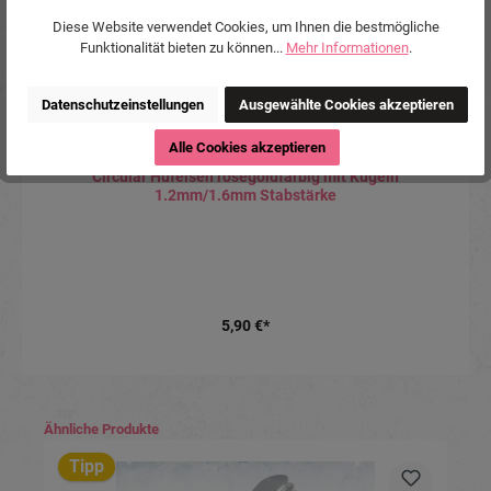
Diese Website verwendet Cookies, um Ihnen die bestmögliche
Funktionalität bieten zu können...
Mehr Informationen
.
Datenschutzeinstellungen
Ausgewählte Cookies akzeptieren
Alle Cookies akzeptieren
Circular Hufeisen roségoldfarbig mit Kugeln
1.2mm/1.6mm Stabstärke
5,90 €*
Produktgalerie überspringen
Ähnliche Produkte
Tipp