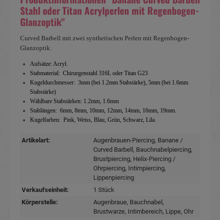
Stahl oder Titan Acrylperlen mit Regenbogen-
Glanzoptik"
Curved Barbell mit zwei synthetischen Perlen mit Regenbogen-
Glanzoptik.
Aufsätze: Acryl.
Stabmaterial: Chirurgenstahl 316L oder Titan G23
Kugeldurchmesser: 3mm (bei 1.2mm Stabstärke), 5mm (bei 1.6mm
Stabstärke)
Wählbare Stabstärken: 1.2mm, 1.6mm
Stablängen: 6mm, 8mm, 10mm, 12mm, 14mm, 16mm, 19mm.
Kugelfarben: Pink, Weiss, Blau, Grün, Schwarz, Lila.
Artikelart:
Augenbrauen-Piercing
, Banane /
Curved Barbell
, Bauchnabelpiercing
,
Brustpiercing
, Helix-Piercing /
Ohrpiercing
, Intimpiercing
,
Lippenpiercing
Verkaufseinheit:
1 Stück
Körperstelle:
Augenbraue
, Bauchnabel
,
Brustwarze
, Intimbereich
, Lippe
, Ohr