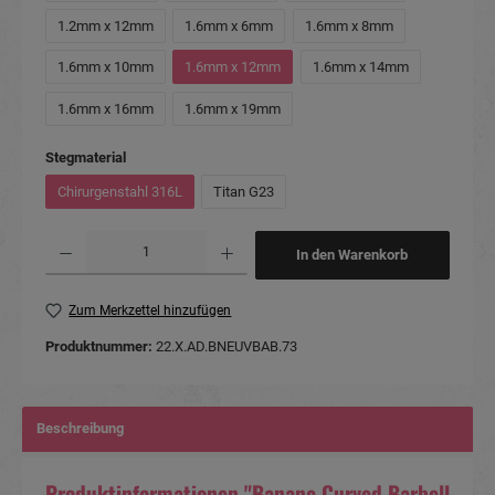
1.2mm x 12mm
1.6mm x 6mm
1.6mm x 8mm
1.6mm x 10mm
1.6mm x 12mm
1.6mm x 14mm
1.6mm x 16mm
1.6mm x 19mm
auswählen
Stegmaterial
Chirurgenstahl 316L
Titan G23
Produkt Anzahl: Gib den gewünschten Wert ein oder benutze die Schaltflächen um die Anzahl
In den Warenkorb
Zum Merkzettel hinzufügen
Produktnummer:
22.X.AD.BNEUVBAB.73
Beschreibung
Produktinformationen "Banane Curved Barbell