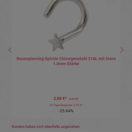
Nasenpiercing Spirale Chirurgenstahl 316L mit Stern
1.0mm Stärke
2,90 €*
3,90 €*
30 Tage Bestpreis: 3,90 €*
-25.64%
Produktgalerie überspringen
Kunden haben sich ebenfalls angesehen