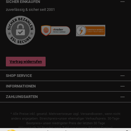
SICHER EINKAUFEN
zuverlässig & sicher seit 2001
Vertrag widerrufen
SHOP SERVICE
INFORMATIONEN
ZAHLUNGSARTEN
* Alle Preise inkl. gesetzl. Mehrwertsteuer zzgl.
Versandkosten
, wenn nicht
anders angegeben. Streichpreis=unser ehemaliger Verkaufspreis. 30-Tage-
Bestpreis= unser niedrigster Preis der letzten 30 Tage
***innerhalb 24 Stunden nach Zahlungseingang (Montag-Freitag)