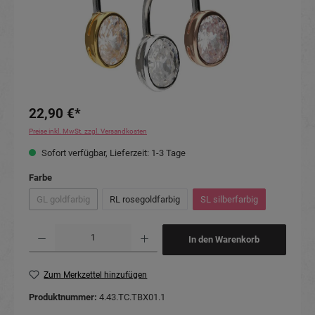
22,90 €*
Preise inkl. MwSt. zzgl. Versandkosten
Sofort verfügbar, Lieferzeit: 1-3 Tage
auswählen
Farbe
GL goldfarbig
RL rosegoldfarbig
SL silberfarbig
(Diese Option ist zurzeit nicht verfügbar.)
Produkt Anzahl: Gib den gewünschten Wert ein oder benutze die Schaltflächen um die Anzahl
In den Warenkorb
Zum Merkzettel hinzufügen
Produktnummer:
4.43.TC.TBX01.1