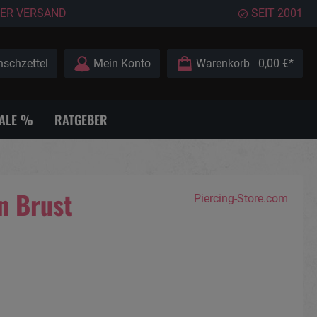
ER VERSAND
SEIT 2001
schzettel
Mein Konto
Warenkorb
0,00 €*
ALE %
RATGEBER
n Brust
Piercing-Store.com