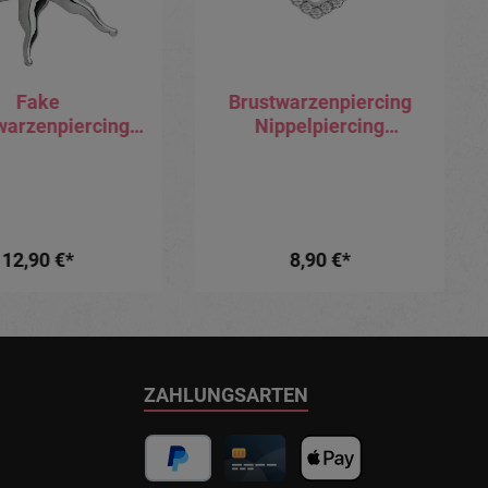
Fake
Brustwarzenpiercing
warzenpiercing
Nippelpiercing
Sonne Clip zum
Brustschild mit Herz
emmen Brust
und Kristallen
Piercing
12,90 €*
8,90 €*
ZAHLUNGSARTEN