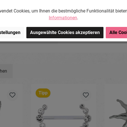
g
endet Cookies, um Ihnen die bestmögliche Funktionalität biete
Informationen
.
ng-Store.com, Wehrhainer
stellungen
Ausgewählte Cookies akzeptieren
Alle Coo
chlieben, Deutschland.
om
ehen
Tipp