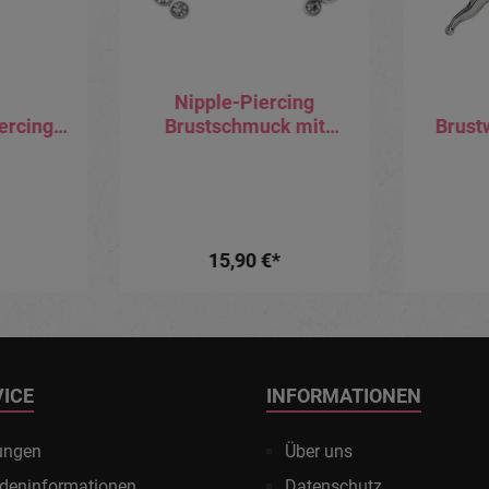
Nipple-Piercing
ercing
Brustschmuck mit
Brust
Klemmen
kürzbarem PMFK-
große 
t
Barbell
Kl
15,90 €*
VICE
INFORMATIONEN
ungen
Über uns
deninformationen
Datenschutz