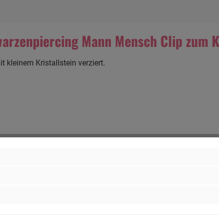
warzenpiercing Mann Mensch Clip zum 
kleinem Kristallstein verziert.
ercing