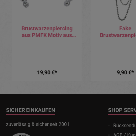
Brustwarzenpiercing
Fake
aus PMFK Motiv aus
Brustwarzenpi
Silber Kristalle weiß
Brustclip zum 
Barbell Nippel Piercing
versilber
Hantel
19,90 €*
9,90 €*
SICHER EINKAUFEN
SHOP SER
zuverlässig & sicher seit 2001
Rücksend
AGB / Kun