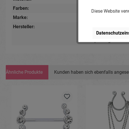
Farben:
Kristallklar
, Silberfarbi
Diese Website verw
Marke:
Piercing-Store.com
Hersteller:
Michael Jakob, Pierci
Datenschutzein
Lindenstr. 28, 04936 S
www.piercing-store.c
Ähnliche Produkte
Kunden haben sich ebenfalls anges
Produktgalerie überspringen