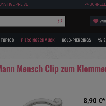
ÜNSTIGE PREISE
SCHNELL
Wun
- TOP100
PIERCINGSCHMUCK
GOLD-PIERCINGS
% S
Mann Mensch Clip zum Klemme
8,90 €*