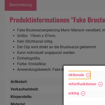
Beschreibung
Produktinformationen "Fake Brust
Fake Brustwarzenpiercing Mann Mensch versilbert, mit 
Größe: 15mm x 47mm.
Kein Stichkanal nötig.
Der Clip wird direkt an die Brustwarze geklemmt.
Kann individuell angepasst werden.
Einheitsgröße.
Farbe: Kristallklar.
Anwendungsbereich: Fake Brust Piercing.
Funktionale
Artikelart:
Brustpiercing
, Fake-Pi
Komfortfunktionen
Verkaufseinheit:
1 Stück
Tracking
Körperstelle:
Brustwarze
Material:
Brass (Messing)