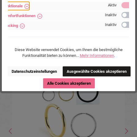
Stärke 8mm/10mm/12mm Durchmesser
Aktiv
Funktionale
Inaktiv
Komfortfunktionen
Inaktiv
Tracking
12,90 €*
Diese Website verwendet Cookies, um Ihnen die bestmögliche
Funktionalität bieten zu können...
Mehr Informationen
.
Produktgalerie überspringen
Ähnliche Produkte
Datenschutzeinstellungen
Ausgewählte Cookies akzeptieren
Tipp
Alle Cookies akzeptieren