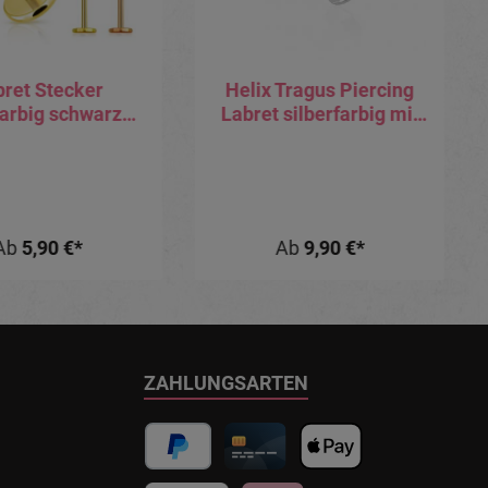
bret Stecker
Helix Tragus Piercing
farbig schwarz
Labret silberfarbig mit
ségoldfarbig
2.5mm-Kristall
ogenfarbig mit
l Stabstärke:
0.8mm
Ab
5,90 €*
Ab
9,90 €*
ZAHLUNGSARTEN