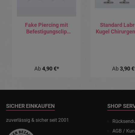
Fake Piercing mit
Standard Labr
Befestigungsclip
Kugel Chirurgen
Augenbraue Lippe Ohr
0.8mm Stabs
Bauchnabel Helix
Ab
4,90 €*
Ab
3,90 €
SICHER EINKAUFEN
SHOP SER
zuverlässig & sicher seit 2001
Rücksend
AGB / Kun