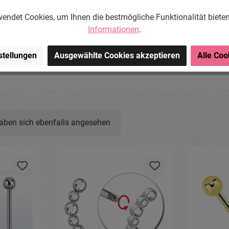
endet Cookies, um Ihnen die bestmögliche Funktionalität biete
Informationen
.
ng-Store.com, Wehrhainer
chlieben, Deutschland.
stellungen
Ausgewählte Cookies akzeptieren
Alle Coo
om
aben sich ebenfalls angesehen