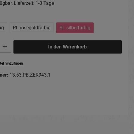
ügbar, Lieferzeit: 1-3 Tage
hlen
big
RL rosegoldfarbig
SL silberfarbig
ib den gewünschten Wert ein oder benutze die Schaltflächen um die Anzahl zu erhö
In den Warenkorb
tel hinzufügen
mer:
13.53.PB.ZER943.1