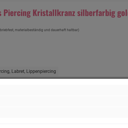
Piercing Kristallkranz silberfarbig gol
briebfest, materialbeständig und dauerhaft haltbar)
rcing
, Labret
, Lippenpiercing
, Rosegoldfarbig
,