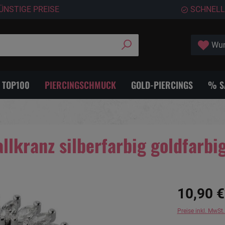
ÜNSTIGE PREISE
SCHNELL
Wun
- TOP100
PIERCINGSCHMUCK
GOLD-PIERCINGS
% S
allkranz silberfarbig goldfarbi
10,90 €
Preise inkl. MwSt