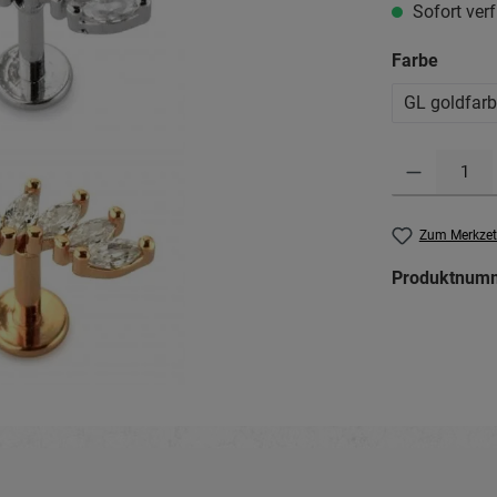
Sofort verf
auswä
Farbe
GL goldfar
Produkt Anzahl: G
Zum Merkzet
Produktnum