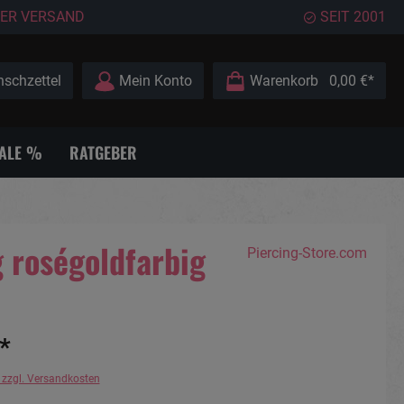
ER VERSAND
SEIT 2001
schzettel
Mein Konto
Warenkorb
0,00 €*
ALE %
RATGEBER
g roségoldfarbig
Piercing-Store.com
*
. zzgl. Versandkosten