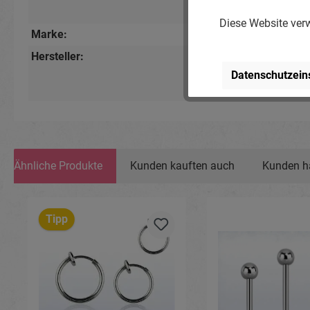
Silberfarbig
Diese Website verw
Marke:
Piercing-Store.com
Hersteller:
Michael Jakob, Pierci
Lindenstr. 28, 04936 S
Datenschutzein
www.piercing-store.c
Ähnliche Produkte
Kunden kauften auch
Kunden h
Produktgalerie überspringen
Tipp