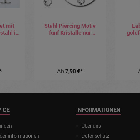
et mit
Stahl Piercing Motiv
La
stahl in
fünf Kristalle nur
gold
tärke
Aufsatz oder mit Barbell
ro
oder Labret (wählbar)
regenb
Kuge
*
Ab
7,90 €*
VICE
INFORMATIONEN
ungen
Über uns
deninformationen
Datenschutz