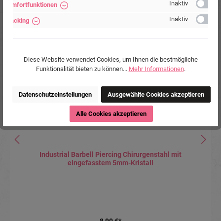
Inaktiv
Komfortfunktionen
Inaktiv
Tracking
Produktgalerie überspringen
Accessory Items
Diese Website verwendet Cookies, um Ihnen die bestmögliche
Funktionalität bieten zu können...
Mehr Informationen
.
Datenschutzeinstellungen
Ausgewählte Cookies akzeptieren
Alle Cookies akzeptieren
Industrial Barbell Piercing Chirurgenstahl mit
eingefasstem 5mm-Kristall