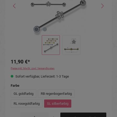
11,90 €*
Preise inkl. MwSt. zzgl. Versandkosten
Sofort verfügbar, Lieferzeit: 1-3 Tage
auswählen
Farbe
GL goldfarbig
RB regenbogenfarbig
RL rosegoldfarbig
SL silberfarbig
Produkt Anzahl: Gib den gewünschten Wert ein oder benutze die Schaltflächen um die Anzahl