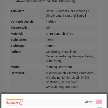
Anwendungsbereich: Industrial Ohrpiercing.
Artikelart:
Barbell / Hantel
, Helix-Piercing /
Ohrpiercing
, Industrial Barbell
Verkaufseinheit:
1 Stück
Körperstelle:
Ohr
Material:
Chirurgenstahl 316L
Stabstärke:
1.6mm
Stablänge:
38mm
Farben:
Goldfarbig
, Kristallklar
,
Regenbogenfarbig
, Rosegoldfarbig
,
Silberfarbig
Marke:
Piercing-Store.com
Hersteller:
Michael Jakob, Piercing-Store.com,
Wehrhainer Lindenstr. 28, 04936
Schlieben, Deutschland.
www.piercing-store.com
Aktiv
Funktionale