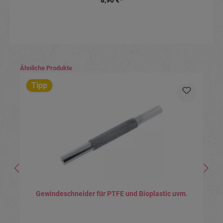
8,90 €*
Produktgalerie überspringen
Ähnliche Produkte
Tipp
Gewindeschneider für PTFE und Bioplastic uvm.