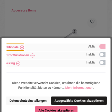
Produktgalerie überspringen
Accessory Items
Aktiv
Funktionale
Inaktiv
Komfortfunktionen
Inaktiv
Tracking
Industrial Piercing Chirurgenstahl 316L mit Motiv
Stern
Diese Website verwendet Cookies, um Ihnen die bestmögliche
Funktionalität bieten zu können...
Mehr Informationen
.
Datenschutzeinstellungen
Ausgewählte Cookies akzeptieren
7,90 €*
Alle Cookies akzeptieren