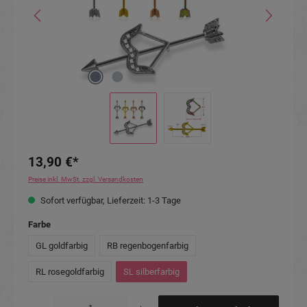
13,90 €*
Preise inkl. MwSt. zzgl. Versandkosten
Sofort verfügbar, Lieferzeit: 1-3 Tage
auswählen
Farbe
GL goldfarbig
RB regenbogenfarbig
RL rosegoldfarbig
SL silberfarbig
Produkt Anzahl: Gib den gewünschten Wert ein oder benutze die Schaltflächen um die Anzahl