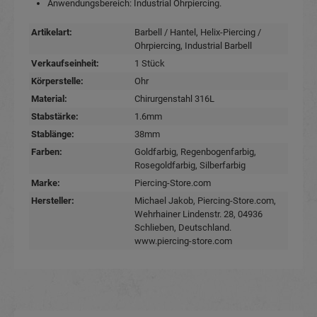
Anwendungsbereich: Industrial Ohrpiercing.
Artikelart:
Barbell / Hantel
, Helix-Piercing /
Ohrpiercing
, Industrial Barbell
Verkaufseinheit:
1 Stück
Körperstelle:
Ohr
Material:
Chirurgenstahl 316L
Stabstärke:
1.6mm
Stablänge:
38mm
Farben:
Goldfarbig
, Regenbogenfarbig
,
Rosegoldfarbig
, Silberfarbig
Marke:
Piercing-Store.com
Hersteller:
Michael Jakob, Piercing-Store.com,
Wehrhainer Lindenstr. 28, 04936
Schlieben, Deutschland.
www.piercing-store.com