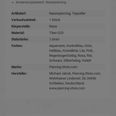
Anwendungsbereich: Nasenpiercing.
Artikelart:
Nasenpiercing
, Topseller
Verkaufseinheit:
1 Stück
Körperstelle:
Nase
Material:
Titan G23
Stabstärke:
1.0mm
Farben:
Aquamarin
, Dunkelblau
, Grün
,
Hellblau
, Kristallklar
, Lila
, Pink
,
Regenbogenfarbig
, Rosa
, Rot
,
Schwarz
, Silberfarbig
, Violett
Marke:
Piercing-Store.com
Hersteller:
Michael Jakob, Piercing-Store.com,
Wehrhainer Lindenstr. 28, 04936
Schlieben, Deutschland.
www.piercing-store.com