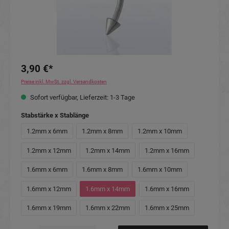
3,90 €*
Preise inkl. MwSt. zzgl. Versandkosten
Sofort verfügbar, Lieferzeit: 1-3 Tage
auswählen
Stabstärke x Stablänge
1.2mm x 6mm
1.2mm x 8mm
1.2mm x 10mm
1.2mm x 12mm
1.2mm x 14mm
1.2mm x 16mm
1.6mm x 6mm
1.6mm x 8mm
1.6mm x 10mm
1.6mm x 12mm
1.6mm x 14mm
1.6mm x 16mm
1.6mm x 19mm
1.6mm x 22mm
1.6mm x 25mm
Produkt Anzahl: Gib den gewünschten Wert ein oder benutze die Schaltflächen um die Anzahl