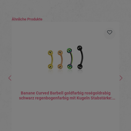
Produktgalerie überspringen
Ähnliche Produkte
Banane Curved Barbell goldfarbig roségoldrabig
schwarz regenbogenfarbig mit Kugeln Stabstärke:
0.8mm