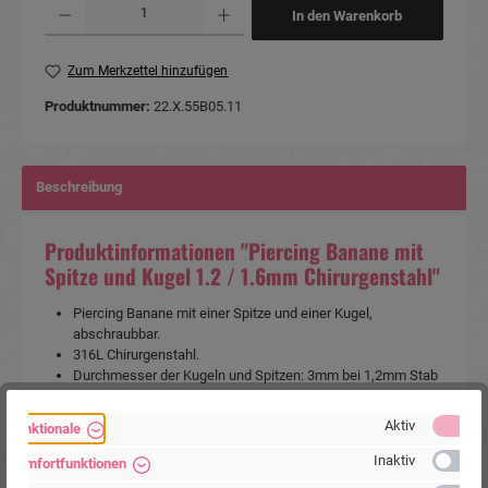
In den Warenkorb
Zum Merkzettel hinzufügen
Produktnummer:
22.X.55B05.11
Beschreibung
Produktinformationen "Piercing Banane mit
Spitze und Kugel 1.2 / 1.6mm Chirurgenstahl"
Piercing Banane mit einer Spitze und einer Kugel,
abschraubbar.
316L Chirurgenstahl.
Durchmesser der Kugeln und Spitzen: 3mm bei 1,2mm Stab
- 5mm bei 1,6mm Stab.
Wählbare Stabstärke: 1,2 mm und 1,6 mm.
Aktiv
Funktionale
Wählbare Stablänge: 6mm, 7mm, 8mm, 9mm, 10mm,
12mm, 14mm, 16mm, 19mm, 22mm, 25mm.
Inaktiv
Komfortfunktionen
Anwendungsbereich: Augenbrauenpiercing,