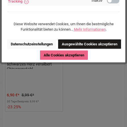
Inaktiv
Tracking
%
Diese Website verwendet Cookies, um Ihnen die bestmögliche
Funktionalität bieten zu können...
Mehr Informationen
.
Datenschutzeinstellungen
Ausgewählte Cookies akzeptieren
Alle Cookies akzeptieren
Bauchnabelpiercing
schwarzes Herz versilbert
Chirurgenstahl
6,90 €*
8,99 €*
30 Tage Bestpreis: 8,99 €*
-23.25%