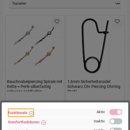
Bauchnabelpiercing Spirale mit
1,6mm Sicherheitsnadel
Kette + Perle silberfarbig
Schwarz Ohr Piercing Ohrring
schwarz goldfarbig
Stahl
roségoldfarbig
Aktiv
Funktionale
Ab
10,90 €*
6,90 €*
Inaktiv
Komfortfunktionen