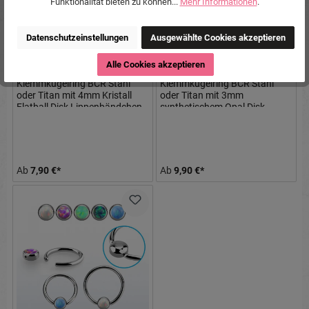
Funktionalität bieten zu können...
Mehr Informationen
.
Datenschutzeinstellungen
Ausgewählte Cookies akzeptieren
Alle Cookies akzeptieren
Klemmkugelring BCR Stahl
Klemmkugelring BCR Stahl
oder Titan mit 4mm Kristall
oder Titan mit 3mm
Flatball Disk Lippenbändchen
synthetischem Opal Disk
Lippenbändchen
Ab
7,90 €*
Ab
9,90 €*