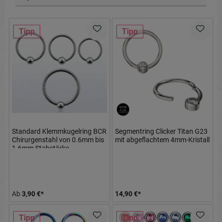
Tipp
Tipp
Standard Klemmkugelring BCR
Segmentring Clicker Titan G23
Chirurgenstahl von 0.6mm bis
mit abgeflachtem 4mm-Kristall
1.6mm Stabstärke
Ab
3,90 €*
14,90 €*
Tipp
Tipp