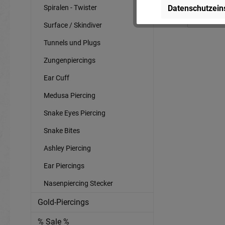
Spiralen - Twister
Datenschutzein
Ab
10,
Surface / Skindiver
Tunnels und Plugs
Zungenpiercings
Ear Cuff
Medusa Piercing
Snake Eyes Piercing
Snake Bites
Ashley Piercing
Ear Piercings
Nasenpiercing Stecker
Gold-Piercings
% Sale %