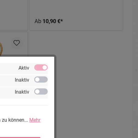
Ab
10,90 €*
Aktiv
Inaktiv
Inaktiv
berfarbig
/12/14/16mm
n zu können...
Mehr