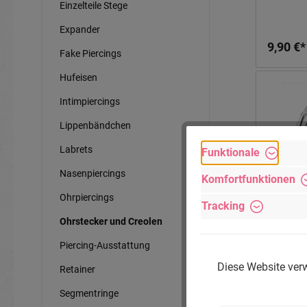
Einzelteile Stege
Expander
9,90 €*
Fake Piercings
Hufeisen
Intimpiercings
Lippenbändchen
Labrets
Funktionale
Nasenpiercings
Komfortfunktionen
Ohrpiercings
Tracking
Ohrstecker und Creolen
Schönes 
Piercing-Ausstattung
Silber ab
Diese Website verw
Retainer
Segmentringe