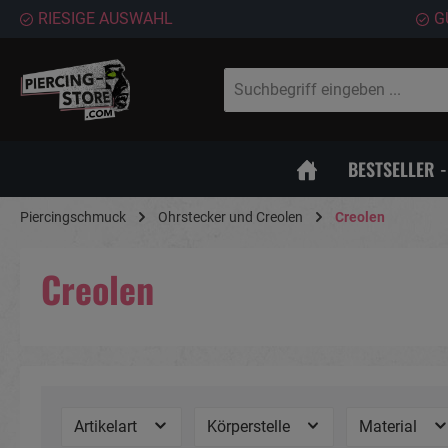
RIESIGE AUSWAHL
G
springen
Zur Hauptnavigation springen
BESTSELLER 
Piercingschmuck
Ohrstecker und Creolen
Creolen
Creolen
Artikelart
Körperstelle
Material