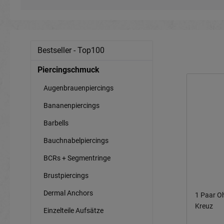
Bestseller - Top100
Piercingschmuck
Augenbrauenpiercings
Bananenpiercings
Barbells
Bauchnabelpiercings
BCRs + Segmentringe
Brustpiercings
Dermal Anchors
1 Paar Oh
Kreuz
Einzelteile Aufsätze