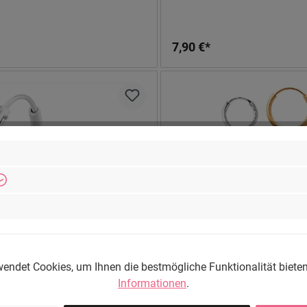
7,90 €*
Paar Ohrringe aus 925er Sterling
1 Paar Ohrringe 925er Silber sil
gerundet mit Diamantschliff
goldfarbig roségoldfarbig 10
endet Cookies, um Ihnen die bestmögliche Funktionalität biete
Durchmesser
Informationen
.