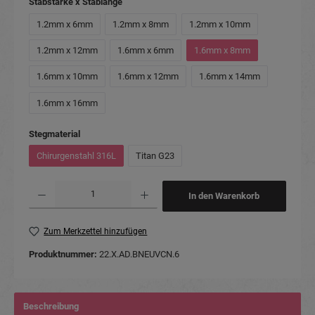
auswählen
Stabstärke x Stablänge
1.2mm x 6mm
1.2mm x 8mm
1.2mm x 10mm
1.2mm x 12mm
1.6mm x 6mm
1.6mm x 8mm
1.6mm x 10mm
1.6mm x 12mm
1.6mm x 14mm
1.6mm x 16mm
auswählen
Stegmaterial
Chirurgenstahl 316L
Titan G23
Produkt Anzahl: Gib den gewünschten Wert ein oder benutze die Schaltflächen um die Anzahl
In den Warenkorb
Zum Merkzettel hinzufügen
Produktnummer:
22.X.AD.BNEUVCN.6
Beschreibung