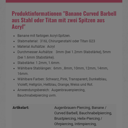
Produktinformationen "Banane Curved Barbell
aus Stahl oder Titan mit zwei Spitzen aus
Acryl"
Banane mit farbigen Acryl-Spitzen.
Stabmaterial: 316L Chirurgenstahl oder Titan G23
Material Aufsätze: Acryl
Durchmesser Aufsätze: 3mm (bei 1.2mm Stabstärke), 5mm
(bei 1.6mm Stabstärke).
Stabstärke: 1.2mm, 1.6mm.
Wählbare Stablängen: 6mm , 8mm, 10mm, 12mm, 14mm,
16mm.
Wählbare Farben: Schwarz, Pink, Transparent, Dunkelblau,
Violett, Hellgrün, Hellblau, Orange, Weiss und Rot.
Anwendungsbereich: Augenbrauenpiercing,
Bauchnabelpiercing uvm.
Artikelart:
Augenbrauen-Piercing
, Banane /
Curved Barbell
, Bauchnabelpiercing
,
Brustpiercing
, Helix-Piercing /
Ohrpiercing
, Intimpiercing
,