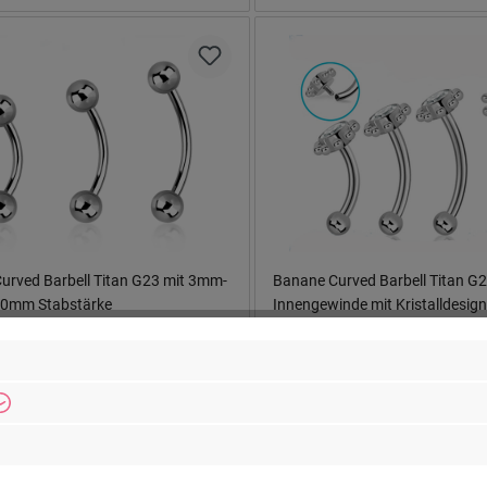
urved Barbell Titan G23 mit 3mm-
Banane Curved Barbell Titan G
geln 1.0mm Stabstärke
Innengewinde mit Kristalldesign
 €*
Ab
14,90 €*