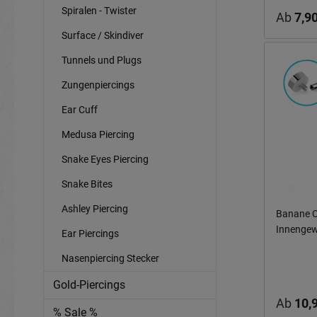
Spiralen - Twister
Ab
7,90
Surface / Skindiver
Tunnels und Plugs
Zungenpiercings
Ear Cuff
Medusa Piercing
Snake Eyes Piercing
Snake Bites
Ashley Piercing
Banane C
Innengew
Ear Piercings
Nasenpiercing Stecker
Gold-Piercings
Ab
10,
% Sale %