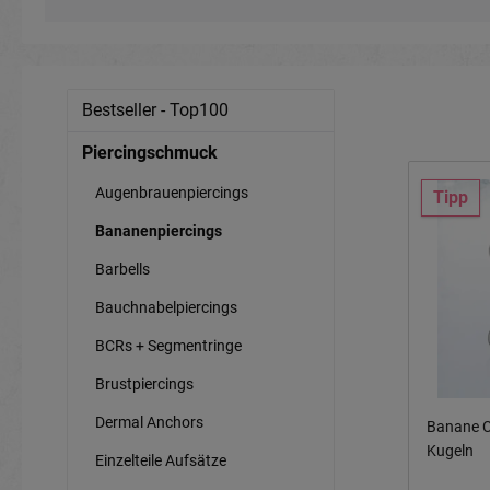
Bestseller - Top100
Piercingschmuck
Augenbrauenpiercings
Tipp
Bananenpiercings
Barbells
Bauchnabelpiercings
BCRs + Segmentringe
Brustpiercings
Dermal Anchors
Banane C
Kugeln
Einzelteile Aufsätze