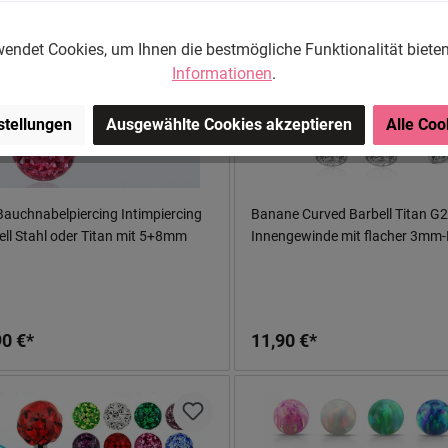
endet Cookies, um Ihnen die bestmögliche Funktionalität biete
Informationen
.
stellungen
Ausgewählte Cookies akzeptieren
Alle Coo
Bauchnabelpiercing Intimpiercing
Banane Curved Barbell Titan G
ll Stahl oder Titan mit 5+8mm
Innengewinde mit flacher 3mm-D
lls
90 €*
11,90 €*