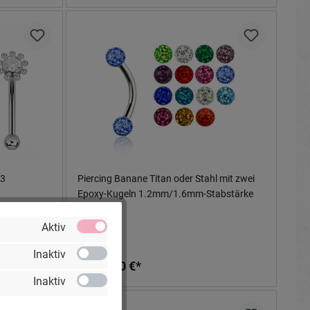
23
Piercing Banane Titan oder Stahl mit zwei
Epoxy-Kugeln 1.2mm/1.6mm-Stabstärke
Aktiv
Inaktiv
Ab
13,90 €*
Inaktiv