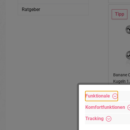
Ratgeber
Tipp
Banane C
Ku
Funktionale
Komfortfunktionen
Ab
7,90
Tracking