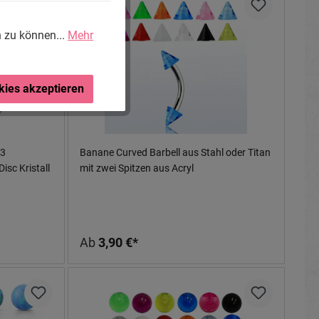
n zu können...
Mehr
kies akzeptieren
23
Banane Curved Barbell aus Stahl oder Titan
isc Kristall
mit zwei Spitzen aus Acryl
Ab
3,90 €*