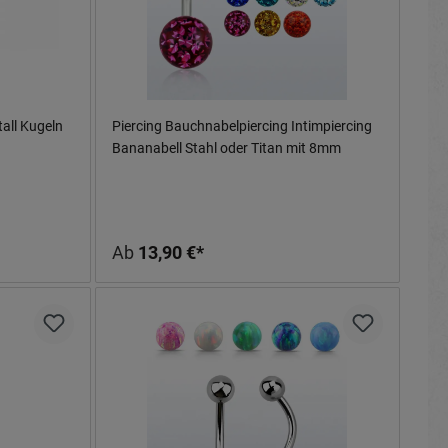
all Kugeln
Piercing Bauchnabelpiercing Intimpiercing
Bananabell Stahl oder Titan mit 8mm
Epoxy-Ball
Ab
13,90 €*