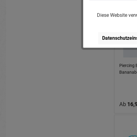
Diese Website verw
Datenschutzein
Piercing 
Bananabe
Epoxy-Ba
Ab
16,