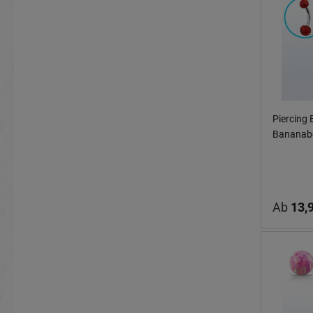
Piercing 
Bananabe
Epoxy-Ba
Ab
13,