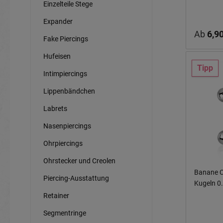
Einzelteile Stege
Expander
Ab
6,90
Fake Piercings
Hufeisen
Tipp
Intimpiercings
Lippenbändchen
Labrets
Nasenpiercings
Ohrpiercings
Ohrstecker und Creolen
Banane C
Piercing-Ausstattung
Ku
Retainer
Segmentringe