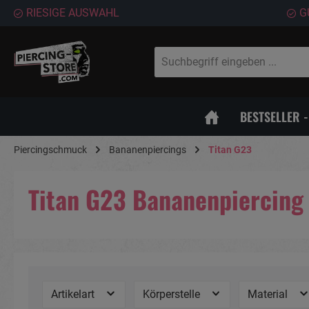
RIESIGE AUSWAHL
G
springen
Zur Hauptnavigation springen
BESTSELLER 
Piercingschmuck
Bananenpiercings
Titan G23
Titan G23 Bananenpiercing
Artikelart
Körperstelle
Material